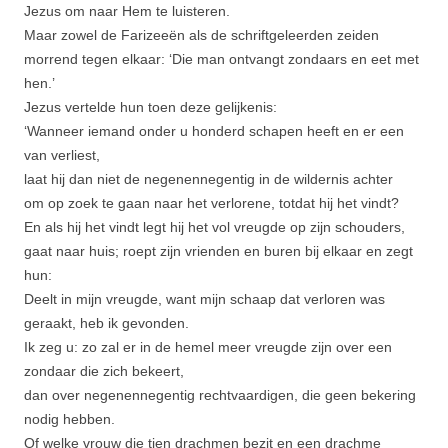
Jezus om naar Hem te luisteren.
Maar zowel de Farizeeën als de schriftgeleerden zeiden
morrend tegen elkaar: ‘Die man ontvangt zondaars en eet met
hen.’
Jezus vertelde hun toen deze gelijkenis:
‘Wanneer iemand onder u honderd schapen heeft en er een
van verliest,
laat hij dan niet de negenennegentig in de wildernis achter
om op zoek te gaan naar het verlorene, totdat hij het vindt?
En als hij het vindt legt hij het vol vreugde op zijn schou­ders,
gaat naar huis; roept zijn vrienden en buren bij elkaar en zegt
hun:
Deelt in mijn vreugde, want mijn schaap dat verloren was
geraakt, heb ik gevonden.
Ik zeg u: zo zal er in de hemel meer vreugde zijn over een
zondaar die zich bekeert,
dan over negenenne­gentig rechtvaardigen, die geen bekering
nodig hebben.
Of welke vrouw die tien drachmen bezit en een drachme