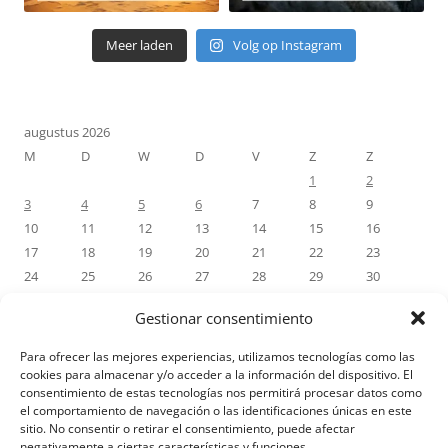
Meer laden
Volg op Instagram
augustus 2026
M
D
W
D
V
Z
Z
1
2
3
4
5
6
7
8
9
10
11
12
13
14
15
16
17
18
19
20
21
22
23
24
25
26
27
28
29
30
31
Gestionar consentimiento
« jul
Para ofrecer las mejores experiencias, utilizamos tecnologías como las
cookies para almacenar y/o acceder a la información del dispositivo. El
consentimiento de estas tecnologías nos permitirá procesar datos como
RECENTE REACTIES
el comportamiento de navegación o las identificaciones únicas en este
sitio. No consentir o retirar el consentimiento, puede afectar
negativamente a ciertas características y funciones.