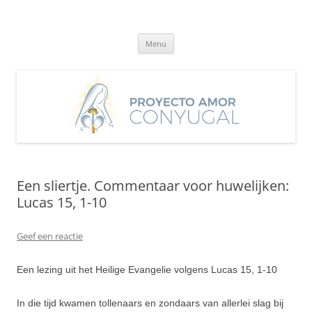
Ga
naar
Proyecto Amor Conyugal
de
Un proyecto misionero de María para el Matrimonio y la Familia.
inhoud
Menu
Een sliertje. Commentaar voor huwelijken:
Lucas 15, 1-10
Geef een reactie
Een lezing uit het Heilige Evangelie volgens Lucas 15, 1-10
In die tijd kwamen tollenaars en zondaars van allerlei slag bij