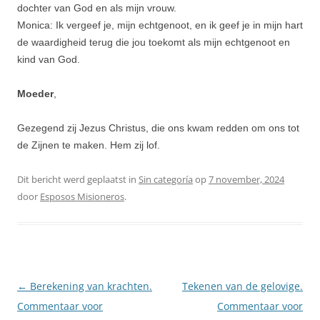
dochter van God en als mijn vrouw.
Monica: Ik vergeef je, mijn echtgenoot, en ik geef je in mijn hart
de waardigheid terug die jou toekomt als mijn echtgenoot en
kind van God.
Moeder
,
Gezegend zij Jezus Christus, die ons kwam redden om ons tot
de Zijnen te maken. Hem zij lof.
Dit bericht werd geplaatst in
Sin categoría
op
7 november, 2024
door
Esposos Misioneros
.
Berichtnavigatie
←
Berekening van krachten.
Tekenen van de gelovige.
Commentaar voor
Commentaar voor