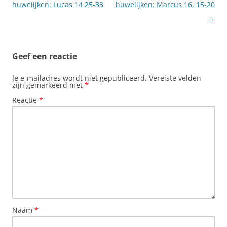
huwelijken: Lucas 14 25-33
huwelijken: Marcus 16, 15-20
→
Geef een reactie
Je e-mailadres wordt niet gepubliceerd.
Vereiste velden
zijn gemarkeerd met
*
Reactie
*
Naam
*