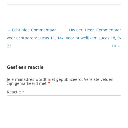
Berichtnavigatie
←
Echt niet. Commentaar
Uw eer, Heer. Commentaar
voor echtparen: Lucas 11, 14-
voor huwelijken: Lucas 18, 9-
23
14
→
Geef een reactie
Je e-mailadres wordt niet gepubliceerd.
Vereiste velden
zijn gemarkeerd met
*
Reactie
*