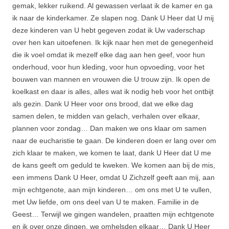
gemak, lekker ruikend. Al gewassen verlaat ik de kamer en ga
ik naar de kinderkamer. Ze slapen nog. Dank U Heer dat U mij
deze kinderen van U hebt gegeven zodat ik Uw vaderschap
over hen kan uitoefenen. Ik kijk naar hen met de genegenheid
die ik voel omdat ik mezelf elke dag aan hen geef, voor hun
onderhoud, voor hun kleding, voor hun opvoeding, voor het
bouwen van mannen en vrouwen die U trouw zijn. Ik open de
koelkast en daar is alles, alles wat ik nodig heb voor het ontbijt
als gezin. Dank U Heer voor ons brood, dat we elke dag
samen delen, te midden van gelach, verhalen over elkaar,
plannen voor zondag… Dan maken we ons klaar om samen
naar de eucharistie te gaan. De kinderen doen er lang over om
zich klaar te maken, we komen te laat, dank U Heer dat U me
de kans geeft om geduld te kweken. We komen aan bij de mis,
een immens Dank U Heer, omdat U Zichzelf geeft aan mij, aan
mijn echtgenote, aan mijn kinderen… om ons met U te vullen,
met Uw liefde, om ons deel van U te maken. Familie in de
Geest… Terwijl we gingen wandelen, praatten mijn echtgenote
en ik over onze dingen, we omhelsden elkaar… Dank U Heer