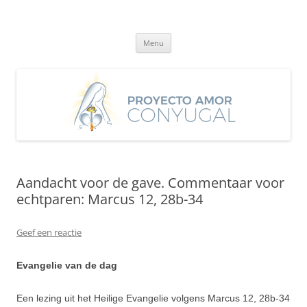
Ga
naar
Proyecto Amor Conyugal
de
Un proyecto misionero de María para el Matrimonio y la Familia.
inhoud
Menu
Aandacht voor de gave. Commentaar voor
echtparen: Marcus 12, 28b-34
Geef een reactie
Evangelie van de dag
Een lezing uit het Heilige Evangelie volgens Marcus 12, 28b-34