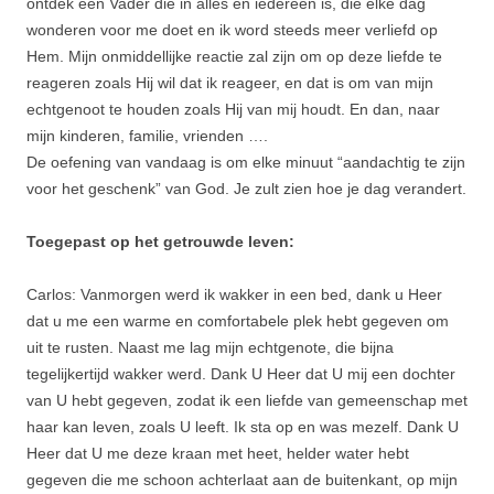
ontdek een Vader die in alles en iedereen is, die elke dag
wonderen voor me doet en ik word steeds meer verliefd op
Hem. Mijn onmiddellijke reactie zal zijn om op deze liefde te
reageren zoals Hij wil dat ik reageer, en dat is om van mijn
echtgenoot te houden zoals Hij van mij houdt. En dan, naar
mijn kinderen, familie, vrienden ….
De oefening van vandaag is om elke minuut “aandachtig te zijn
voor het geschenk” van God. Je zult zien hoe je dag verandert.
Toegepast op het getrouwde leven:
Carlos: Vanmorgen werd ik wakker in een bed, dank u Heer
dat u me een warme en comfortabele plek hebt gegeven om
uit te rusten. Naast me lag mijn echtgenote, die bijna
tegelijkertijd wakker werd. Dank U Heer dat U mij een dochter
van U hebt gegeven, zodat ik een liefde van gemeenschap met
haar kan leven, zoals U leeft. Ik sta op en was mezelf. Dank U
Heer dat U me deze kraan met heet, helder water hebt
gegeven die me schoon achterlaat aan de buitenkant, op mijn