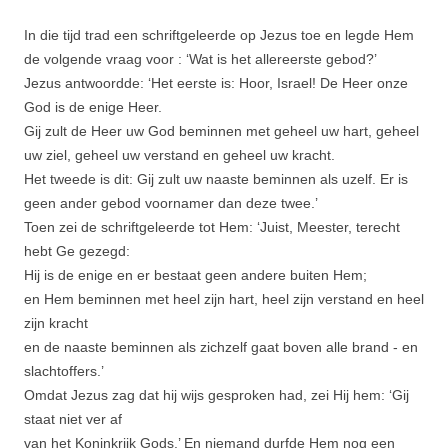
In die tijd trad een schriftgeleerde op Jezus toe en legde Hem
de volgende vraag voor : ‘Wat is het allereerste gebod?’
Jezus antwoordde: ‘Het eerste is: Hoor, Israel! De Heer onze
God is de enige Heer.
Gij zult de Heer uw God beminnen met geheel uw hart, geheel
uw ziel, geheel uw verstand en geheel uw kracht.
Het tweede is dit: Gij zult uw naaste beminnen als uzelf. Er is
geen ander gebod voorna­mer dan deze twee.’
Toen zei de schriftgeleerde tot Hem: ‘Juist, Meester, terecht
hebt Ge gezegd:
Hij is de enige en er bestaat geen andere buiten Hem;
en Hem beminnen met heel zijn hart, heel zijn verstand en heel
zijn kracht
en de naaste beminnen als zichzelf gaat boven alle brand ‑ en
slachtof­fers.’
Omdat Jezus zag dat hij wijs gesproken had, zei Hij hem: ‘Gij
staat niet ver af
van het Koninkrijk Gods.’ En niemand durfde Hem nog een