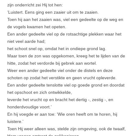
zijn onderricht zei Hij tot hen:
‘Luistert. Eens ging een zaaier uit om te zaaien.
Toen hij aan het zaaien was, viel een gedeelte op de weg en
de vogels kwamen het opeten.
Een ander gedeelte viel op de rotsachtige plekken waar het
niet veel aarde had;
het schoot snel op, omdat het in ondiepe grond lag.
Maar toen de zon was opgekomen, kreeg het te lijden van de
hitte, zodat het verdorde bij gebrek aan wortel.
Weer een ander gedeelte viel onder de distels en deze
schoten op zodat het verstikte en geen vrucht opleverde.
Een ander gedeelte tenslotte viel op goede grond en doordat
het opschoot en zich ontwikkelde,
leverde het vrucht op en bracht het dertig ‑, zestig ‑, en
honderd­voudige voort.’
En hij voegde er aan toe: ‘Wie oren heeft om te horen, hij
luistere.’
Toen Hij weer alleen was, stelde zijn omgeving, ook de twaalf,
Hem vragen omtrent de gelijkenissen.