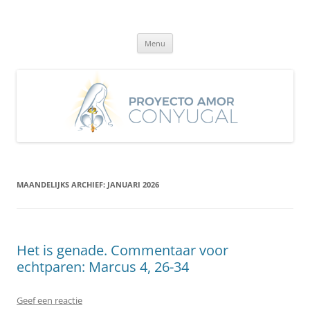
Ga
naar
Proyecto Amor Conyugal
de
Un proyecto misionero de María para el Matrimonio y la Familia.
inhoud
Menu
MAANDELIJKS ARCHIEF:
JANUARI 2026
Het is genade. Commentaar voor
echtparen: Marcus 4, 26-34
Geef een reactie