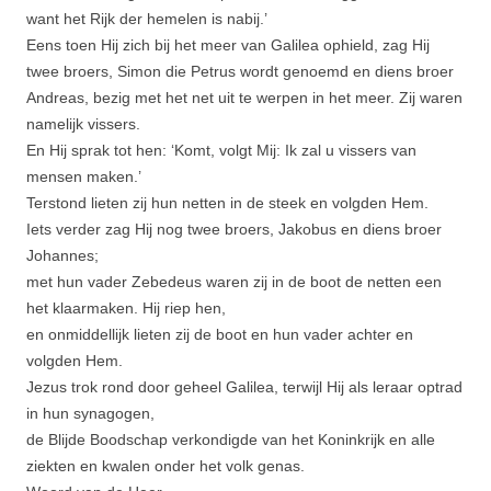
want het Rijk der hemelen is nabij.’
Eens toen Hij zich bij het meer van Galilea ophield, zag Hij
twee broers, Simon die Petrus wordt genoemd en diens broer
Andreas, bezig met het net uit te werpen in het meer. Zij waren
namelijk vissers.
En Hij sprak tot hen: ‘Komt, volgt Mij: Ik zal u vissers van
mensen maken.’
Terstond lieten zij hun netten in de steek en volgden Hem.
Iets verder zag Hij nog twee broers, Jakobus en diens broer
Johannes;
met hun vader Zebedeus waren zij in de boot de netten een
het klaarma­ken. Hij riep hen,
en onmiddellijk lieten zij de boot en hun vader achter en
volgden Hem.
Jezus trok rond door geheel Galilea, terwijl Hij als leraar optrad
in hun synagogen,
de Blijde Boodschap verkondigde van het Koninkrijk en alle
ziekten en kwalen onder het volk genas.