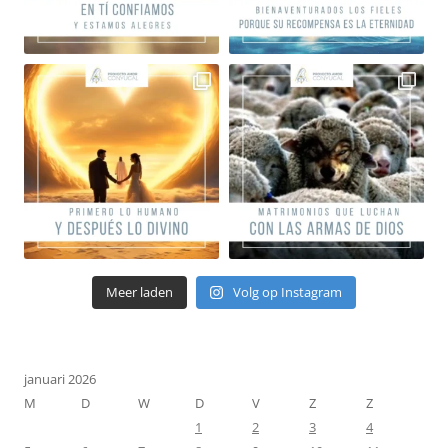
Meer laden
Volg op Instagram
januari 2026
M
D
W
D
V
Z
Z
1
2
3
4