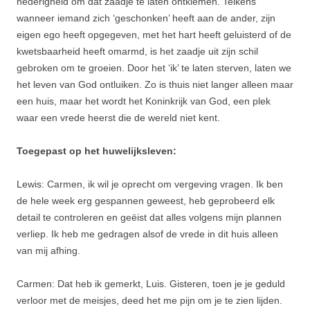
nederigheid om dat zaadje te laten ontkiemen. Telkens
wanneer iemand zich ‘geschonken’ heeft aan de ander, zijn
eigen ego heeft opgegeven, met het hart heeft geluisterd of de
kwetsbaarheid heeft omarmd, is het zaadje uit zijn schil
gebroken om te groeien. Door het ‘ik’ te laten sterven, laten we
het leven van God ontluiken. Zo is thuis niet langer alleen maar
een huis, maar het wordt het Koninkrijk van God, een plek
waar een vrede heerst die de wereld niet kent.
Toegepast op het huwelijksleven:
Lewis: Carmen, ik wil je oprecht om vergeving vragen. Ik ben
de hele week erg gespannen geweest, heb geprobeerd elk
detail te controleren en geëist dat alles volgens mijn plannen
verliep. Ik heb me gedragen alsof de vrede in dit huis alleen
van mij afhing.
Carmen: Dat heb ik gemerkt, Luis. Gisteren, toen je je geduld
verloor met de meisjes, deed het me pijn om je te zien lijden.