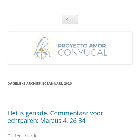
Ga
naar
Proyecto Amor Conyugal
de
Un proyecto misionero de María para el Matrimonio y la Familia.
inhoud
Menu
DAGELIJKS ARCHIEF:
30 JANUARI, 2026
Het is genade. Commentaar voor
echtparen: Marcus 4, 26-34
Geef een reactie