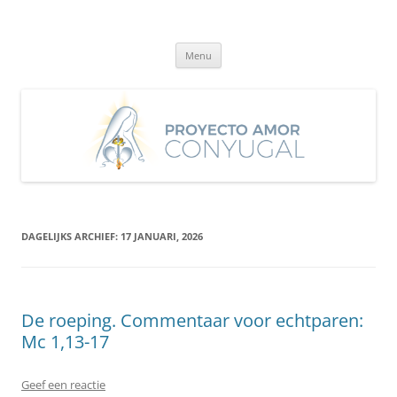
Ga
naar
Proyecto Amor Conyugal
de
Un proyecto misionero de María para el Matrimonio y la Familia.
inhoud
Menu
DAGELIJKS ARCHIEF:
17 JANUARI, 2026
De roeping. Commentaar voor echtparen:
Mc 1,13-17
Geef een reactie