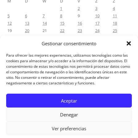
M
D
W
D
V
Z
Z
1
2
3
4
5
6
7
8
9
10
11
12
13
14
15
16
17
18
19
20
21
22
23
24
25
26
27
28
29
30
31
Gestionar consentimiento
« dec
feb »
Para ofrecer las mejores experiencias, utilizamos tecnologías como las
cookies para almacenar y/o acceder a la información del dispositivo. El
consentimiento de estas tecnologías nos permitirá procesar datos como
RECENTE REACTIES
el comportamiento de navegación o las identificaciones únicas en este
sitio. No consentir o retirar el consentimiento, puede afectar
negativamente a ciertas características y funciones.
Aviso Legal
Aceptar
Denegar
Ver preferencias