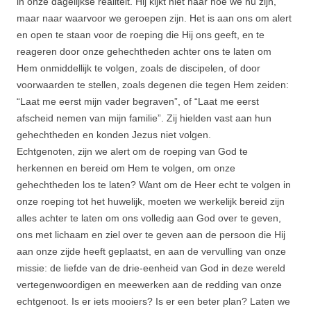
in onze dagelijkse realiteit. Hij kijkt niet naar hoe we nu zijn,
maar naar waarvoor we geroepen zijn. Het is aan ons om alert
en open te staan voor de roeping die Hij ons geeft, en te
reageren door onze gehechtheden achter ons te laten om
Hem onmiddellijk te volgen, zoals de discipelen, of door
voorwaarden te stellen, zoals degenen die tegen Hem zeiden:
“Laat me eerst mijn vader begraven”, of “Laat me eerst
afscheid nemen van mijn familie”. Zij hielden vast aan hun
gehechtheden en konden Jezus niet volgen.
Echtgenoten, zijn we alert om de roeping van God te
herkennen en bereid om Hem te volgen, om onze
gehechtheden los te laten? Want om de Heer echt te volgen in
onze roeping tot het huwelijk, moeten we werkelijk bereid zijn
alles achter te laten om ons volledig aan God over te geven,
ons met lichaam en ziel over te geven aan de persoon die Hij
aan onze zijde heeft geplaatst, en aan de vervulling van onze
missie: de liefde van de drie-eenheid van God in deze wereld
vertegenwoordigen en meewerken aan de redding van onze
echtgenoot. Is er iets mooiers? Is er een beter plan? Laten we