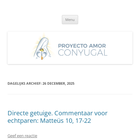
Ga
naar
Proyecto Amor Conyugal
de
Un proyecto misionero de María para el Matrimonio y la Familia.
inhoud
Menu
DAGELIJKS ARCHIEF:
26 DECEMBER, 2025
Directe getuige. Commentaar voor
echtparen: Matteüs 10, 17-22
Geef een reactie