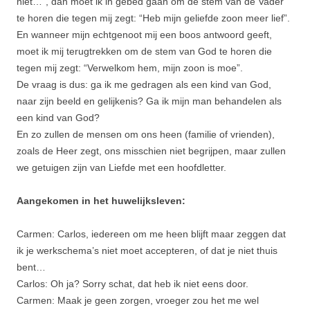
niet…”, dan moet ik in gebed gaan om de stem van de Vader
te horen die tegen mij zegt: “Heb mijn geliefde zoon meer lief”.
En wanneer mijn echtgenoot mij een boos antwoord geeft,
moet ik mij terugtrekken om de stem van God te horen die
tegen mij zegt: “Verwelkom hem, mijn zoon is moe”.
De vraag is dus: ga ik me gedragen als een kind van God,
naar zijn beeld en gelijkenis? Ga ik mijn man behandelen als
een kind van God?
En zo zullen de mensen om ons heen (familie of vrienden),
zoals de Heer zegt, ons misschien niet begrijpen, maar zullen
we getuigen zijn van Liefde met een hoofdletter.
Aangekomen in het huwelijksleven:
Carmen: Carlos, iedereen om me heen blijft maar zeggen dat
ik je werkschema’s niet moet accepteren, of dat je niet thuis
bent…
Carlos: Oh ja? Sorry schat, dat heb ik niet eens door.
Carmen: Maak je geen zorgen, vroeger zou het me wel