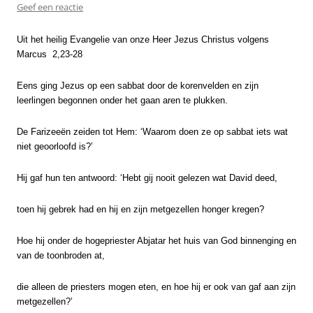
Geef een reactie
Uit het heilig Evangelie van onze Heer Jezus Christus volgens
Marcus 2,23-28
Eens ging Jezus op een sabbat door de korenvelden en zijn
leerlingen begonnen onder het gaan aren te plukken.
De Farizee­ën zeiden tot Hem: ‘Waarom doen ze op sabbat iets wat
niet geoorloofd is?’
Hij gaf hun ten ant­woord: ‘Hebt gij nooit gelezen wat David deed,
toen hij gebrek had en hij en zijn metgezellen honger kregen?
Hoe hij onder de hogepriester Abjatar het huis van God binnenging en
van de toonbroden at,
die alleen de priesters mogen eten, en hoe hij er ook van gaf aan zijn
metgezellen?’