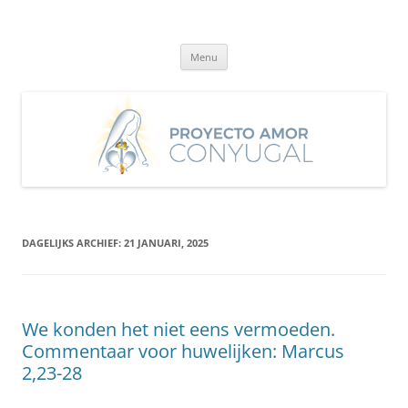
Ga
naar
Proyecto Amor Conyugal
de
Un proyecto misionero de María para el Matrimonio y la Familia.
inhoud
Menu
DAGELIJKS ARCHIEF:
21 JANUARI, 2025
We konden het niet eens vermoeden.
Commentaar voor huwelijken: Marcus
2,23-28