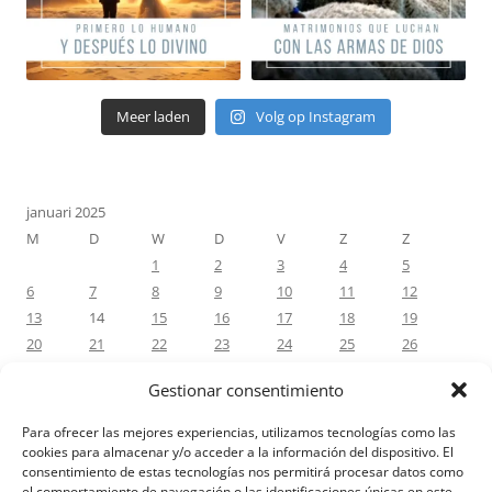
Meer laden
Volg op Instagram
januari 2025
M
D
W
D
V
Z
Z
1
2
3
4
5
6
7
8
9
10
11
12
13
14
15
16
17
18
19
20
21
22
23
24
25
26
27
28
29
30
31
Gestionar consentimiento
« dec
feb »
Para ofrecer las mejores experiencias, utilizamos tecnologías como las
cookies para almacenar y/o acceder a la información del dispositivo. El
consentimiento de estas tecnologías nos permitirá procesar datos como
RECENTE REACTIES
el comportamiento de navegación o las identificaciones únicas en este