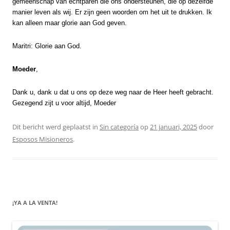
gemeenschap van echtparen die ons ondersteunen, die op dezelfde
manier leven als wij. Er zijn geen woorden om het uit te drukken. Ik
kan alleen maar glorie aan God geven.
Maritri: Glorie aan God.
Moeder
,
Dank u, dank u dat u ons op deze weg naar de Heer heeft gebracht.
Gezegend zijt u voor altijd, Moeder
Dit bericht werd geplaatst in
Sin categoría
op
21 januari, 2025
door
Esposos Misioneros
.
¡YA A LA VENTA!