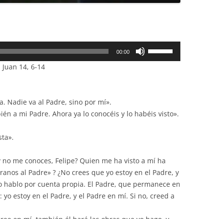
Utiliza
00:00
las
 Juan 14, 6-14
teclas
de
flecha
da. Nadie va al Padre, sino por mí».
arriba/abajo
én a mi Padre. Ahora ya lo conocéis y lo habéis visto».
para
aumentar
sta».
o
disminuir
y no me conoces, Felipe? Quien me ha visto a mí ha
el
ranos al Padre» ? ¿No crees que yo estoy en el Padre, y
volumen.
lo hablo por cuenta propia. El Padre, que permanece en
yo estoy en el Padre, y el Padre en mí. Si no, creed a