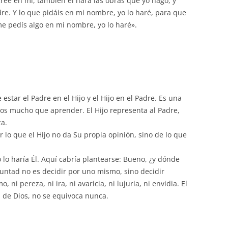
cree en mí, también él hará las obras que yo hago, y
e. Y lo que pidáis en mi nombre, yo lo haré, para que
 me pedís algo en mi nombre, yo lo haré».
tar el Padre en el Hijo y el Hijo en el Padre. Es una
s mucho que aprender. El Hijo representa al Padre,
za.
r lo que el Hijo no da Su propia opinión, sino de lo que
o lo haría Él. Aquí cabría plantearse: Bueno, ¿y dónde
untad no es decidir por uno mismo, sino decidir
ni pereza, ni ira, ni avaricia, ni lujuria, ni envidia. El
 de Dios, no se equivoca nunca.