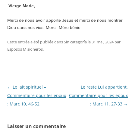
Vierge Marie,
Merci de nous avoir apporté Jésus et merci de nous montrer
Dieu dans nos vies. Merci, Mère bénie.
Cette entrée a été publiée dans
Sin categoría
le
31 mai, 2024
par
Esposos Misioneros
.
Navigation
←
Le lait spirituel –
Le reste Lui appartient.
des
Commentaire pour les époux
Commentaire pour les époux
articles
: Marc 10, 46-52
: Marc 11, 27-33
→
Laisser un commentaire