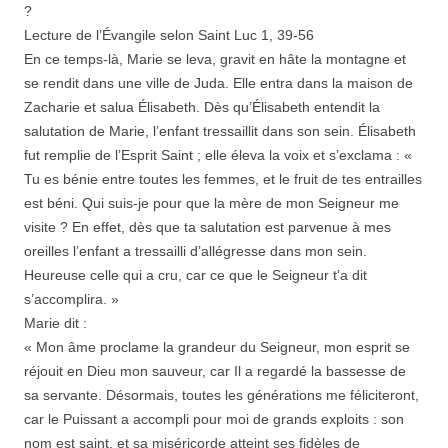
?
Lecture de l’Évangile selon Saint Luc 1, 39-56
En ce temps-là, Marie se leva, gravit en hâte la montagne et
se rendit dans une ville de Juda. Elle entra dans la maison de
Zacharie et salua Élisabeth. Dès qu’Élisabeth entendit la
salutation de Marie, l’enfant tressaillit dans son sein. Élisabeth
fut remplie de l’Esprit Saint ; elle éleva la voix et s’exclama : «
Tu es bénie entre toutes les femmes, et le fruit de tes entrailles
est béni. Qui suis-je pour que la mère de mon Seigneur me
visite ? En effet, dès que ta salutation est parvenue à mes
oreilles l’enfant a tressailli d’allégresse dans mon sein.
Heureuse celle qui a cru, car ce que le Seigneur t’a dit
s’accomplira. »
Marie dit :
« Mon âme proclame la grandeur du Seigneur, mon esprit se
réjouit en Dieu mon sauveur, car Il a regardé la bassesse de
sa servante. Désormais, toutes les générations me féliciteront,
car le Puissant a accompli pour moi de grands exploits : son
nom est saint, et sa miséricorde atteint ses fidèles de