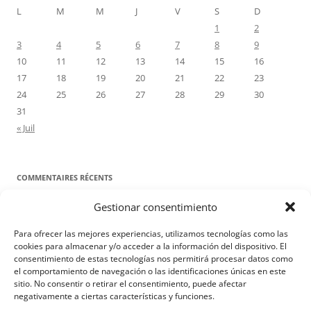
L
M
M
J
V
S
D
1
2
3
4
5
6
7
8
9
10
11
12
13
14
15
16
17
18
19
20
21
22
23
24
25
26
27
28
29
30
31
« Juil
COMMENTAIRES RÉCENTS
Gestionar consentimiento
Proyecto Amor Conyugal
dans
Contre toute attente. Commentaire
pour les époux : Luc 12, 8-12
Para ofrecer las mejores experiencias, utilizamos tecnologías como las
Manuel Miralles
dans
Contre toute attente. Commentaire pour les
cookies para almacenar y/o acceder a la información del dispositivo. El
consentimiento de estas tecnologías nos permitirá procesar datos como
époux : Luc 12, 8-12
el comportamiento de navegación o las identificaciones únicas en este
sitio. No consentir o retirar el consentimiento, puede afectar
negativamente a ciertas características y funciones.