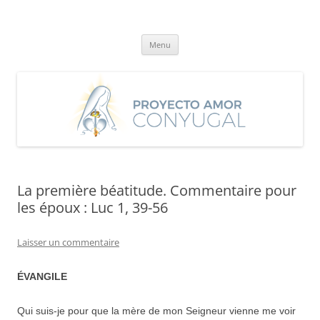
Aller
au
Proyecto Amor Conyugal
contenu
Un proyecto misionero de María para el Matrimonio y la Familia.
Menu
La première béatitude. Commentaire pour
les époux : Luc 1, 39-56
Laisser un commentaire
ÉVANGILE
Qui suis-je pour que la mère de mon Seigneur vienne me voir