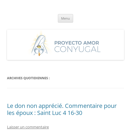
Aller
au
Proyecto Amor Conyugal
contenu
Un proyecto misionero de María para el Matrimonio y la Familia.
Menu
ARCHIVES QUOTIDIENNES :
Le don non apprécié. Commentaire pour
les époux : Saint Luc 4 16-30
Laisser un commentaire