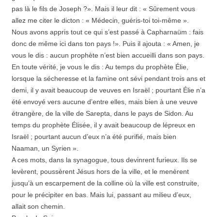
pas là le fils de Joseph ?». Mais il leur dit : « Sûrement vous
allez me citer le dicton : « Médecin, guéris-toi toi-même ».
Nous avons appris tout ce qui s’est passé à Capharnaüm : fais
donc de même ici dans ton pays !». Puis il ajouta : « Amen, je
vous le dis : aucun prophète n’est bien accueilli dans son pays.
En toute vérité, je vous le dis : Au temps du prophète Élie,
lorsque la sécheresse et la famine ont sévi pendant trois ans et
demi, il y avait beaucoup de veuves en Israël ; pourtant Élie n’a
été envoyé vers aucune d’entre elles, mais bien à une veuve
étrangère, de la ville de Sarepta, dans le pays de Sidon. Au
temps du prophète Élisée, il y avait beaucoup de lépreux en
Israël ; pourtant aucun d’eux n’a été purifié, mais bien
Naaman, un Syrien ».
A ces mots, dans la synagogue, tous devinrent furieux. Ils se
levèrent, poussèrent Jésus hors de la ville, et le menèrent
jusqu’à un escarpement de la colline où la ville est construite,
pour le précipiter en bas. Mais lui, passant au milieu d’eux,
allait son chemin.