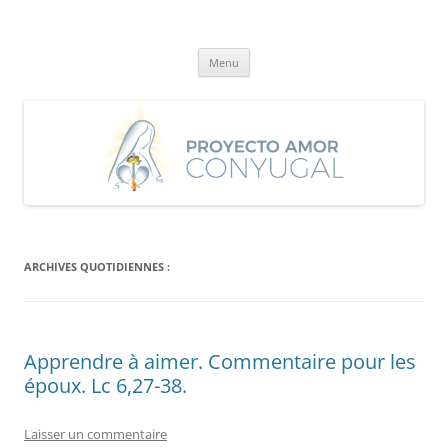
Aller
au
Proyecto Amor Conyugal
contenu
Un proyecto misionero de María para el Matrimonio y la Familia.
Menu
ARCHIVES QUOTIDIENNES :
Apprendre à aimer. Commentaire pour les
époux. Lc 6,27-38.
Laisser un commentaire