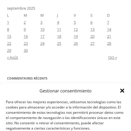
septembre 2025
L
M
M
J
V
S
D
1
2
3
4
5
6
7
8
9
10
11
12
13
14
15
16
17
18
19
20
21
22
23
24
25
26
27
28
29
30
« Août
Oct »
COMMENTAIRES RÉCENTS
Gestionar consentimiento
Proyecto Amor Conyugal
dans
Contre toute attente. Commentaire
pour les époux : Luc 12, 8-12
Para ofrecer las mejores experiencias, utilizamos tecnologías como las
Manuel Miralles
dans
Contre toute attente. Commentaire pour les
cookies para almacenar y/o acceder a la información del dispositivo. El
consentimiento de estas tecnologías nos permitirá procesar datos como
époux : Luc 12, 8-12
el comportamiento de navegación o las identificaciones únicas en este
sitio. No consentir o retirar el consentimiento, puede afectar
negativamente a ciertas características y funciones.