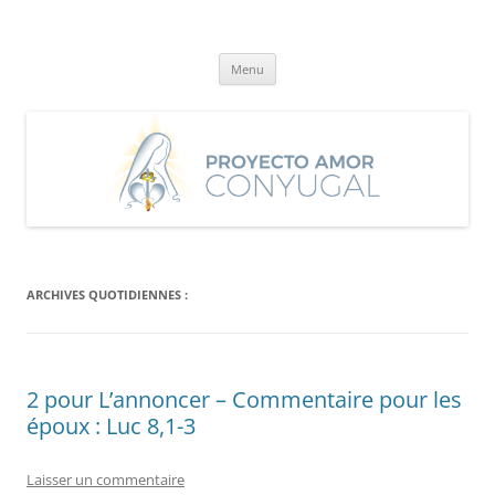
Aller
au
Proyecto Amor Conyugal
contenu
Un proyecto misionero de María para el Matrimonio y la Familia.
Menu
ARCHIVES QUOTIDIENNES :
2 pour L’annoncer – Commentaire pour les
époux : Luc 8,1-3
Laisser un commentaire