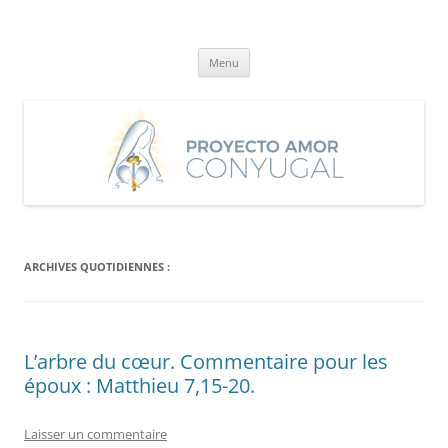
Aller
au
Proyecto Amor Conyugal
contenu
Un proyecto misionero de María para el Matrimonio y la Familia.
Menu
ARCHIVES QUOTIDIENNES :
L’arbre du cœur. Commentaire pour les
époux : Matthieu 7,15-20.
Laisser un commentaire