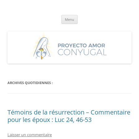
Aller
au
Proyecto Amor Conyugal
contenu
Un proyecto misionero de María para el Matrimonio y la Familia.
Menu
ARCHIVES QUOTIDIENNES :
Témoins de la résurrection – Commentaire
pour les époux : Luc 24, 46-53
Laisser un commentaire