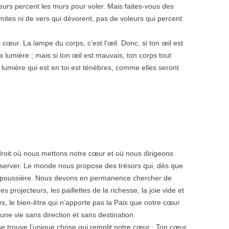
leurs percent les murs pour voler. Mais faites-vous des
e mites ni de vers qui dévorent, pas de voleurs qui percent
n cœur. La lampe du corps, c’est l’œil. Donc, si ton œil est
a lumière ; mais si ton œil est mauvais, ton corps tout
a lumière qui est en toi est ténèbres, comme elles seront
droit où nous mettons notre cœur et où nous dirigeons
conserver. Le monde nous propose des trésors qui, dès que
n poussière. Nous devons en permanence chercher de
projecteurs, les paillettes de la richesse, la joie vide et
, le bien-être qui n’apporte pas la Paix que notre cœur
 une vie sans direction et sans destination.
e trouve l’unique chose qui remplit notre cœur : Ton cœur.