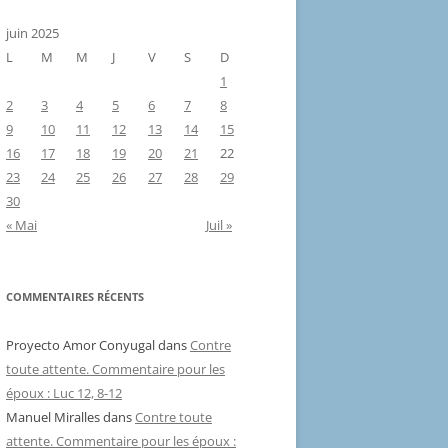
juin 2025
L
M
M
J
V
S
D
1
2
3
4
5
6
7
8
9
10
11
12
13
14
15
16
17
18
19
20
21
22
23
24
25
26
27
28
29
30
« Mai
Juil »
COMMENTAIRES RÉCENTS
Proyecto Amor Conyugal
dans
Contre
toute attente. Commentaire pour les
époux : Luc 12, 8-12
Manuel Miralles
dans
Contre toute
attente. Commentaire pour les époux :