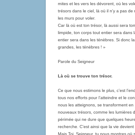
mites et les vers les dévorent, où les vo
trésors dans le ciel, là où il n’y a pas d
les murs pour voler.
Car là où est ton trésor, là aussi sera to
limpide, ton corps tout entier sera dans l
entier sera dans les ténèbres. Si donc l
grandes, les ténèbres ! »
Parole du Seigneur
Là où se trouve ton trésor.
Ce que nous estimons le plus, c’est l’en
tous nos efforts pour l’atteindre et le 
nous les atteignons, se transforment e
nouveaux trésors, comme les lumières des 
périmée qui ne dure que quelques heures
recherche. C’est ainsi que la vie devient
Mais Toi, Seigneur, tu nous montres où s