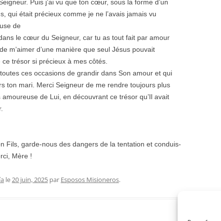
eigneur. Puis j’ai vu que ton cœur, sous la forme d’un
s, qui était précieux comme je ne l’avais jamais vu
euse de
 dans le cœur du Seigneur, car tu as tout fait par amour
 de m’aimer d’une manière que seul Jésus pouvait
 ce trésor si précieux à mes côtés.
 toutes ces occasions de grandir dans Son amour et qui
s ton mari. Merci Seigneur de me rendre toujours plus
 amoureuse de Lui, en découvrant ce trésor qu’Il avait
.
n Fils, garde-nous des dangers de la tentation et conduis-
rci, Mère !
ía
le
20 juin, 2025
par
Esposos Misioneros
.