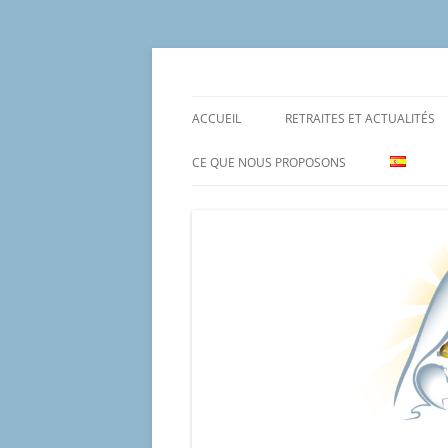
Aller
au
contenu
Un proyecto misionero de María para el Mat
Proyecto Amor Con
ACCUEIL
RETRAITES ET ACTUALITÉS
CE QUE NOUS PROPOSONS