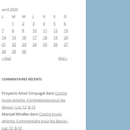
avril 2025
L
M
M
J
V
S
D
1
2
3
4
5
6
7
8
9
10
11
12
13
14
15
16
17
18
19
20
21
22
23
24
25
26
27
28
29
30
« Mar
Mai »
COMMENTAIRES RÉCENTS
Proyecto Amor Conyugal
dans
Contre
toute attente. Commentaire pour les
époux : Luc 12, 8-12
Manuel Miralles
dans
Contre toute
attente. Commentaire pour les époux :
Luc 12, 8-12