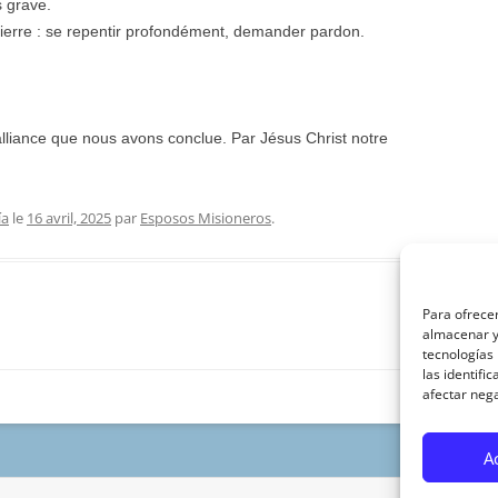
s grave.
e Pierre : se repentir profondément, demander pardon.
alliance que nous avons conclue. Par Jésus Christ notre
ía
le
16 avril, 2025
par
Esposos Misioneros
.
Para ofrecer
almacenar y/
tecnologías
las identifi
afectar nega
A