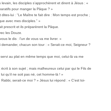
 levain, les disciples s’approchèrent et dirent à Jésus : «
paratifs pour manger la Pâque ? »
, et dites-lui : “Le Maître te fait dire : Mon temps est proche ;
âque avec mes disciples.” »
it prescrit et ils préparèrent la Pâque.
avec les Douze.
vous le dis : l’un de vous va me livrer. »
lui demander, chacun son tour : « Serait-ce moi, Seigneur ?
’est servi au plat en même temps que moi, celui-là va me
écrit à son sujet ; mais malheureux celui par qui le Fils de
 lui qu’il ne soit pas né, cet homme-là ! »
: « Rabbi, serait-ce moi ? » Jésus lui répond : « C’est toi-