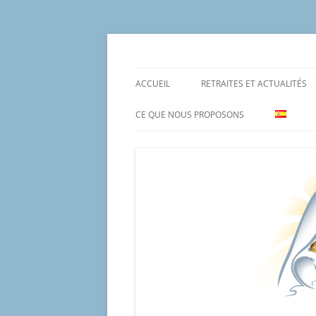
Aller
au
contenu
Un proyecto misionero de María para el Mat
Proyecto Amor Con
ACCUEIL
RETRAITES ET ACTUALITÉS
CE QUE NOUS PROPOSONS