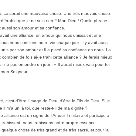
é, ce serait une mauvaise chose. Une très mauvais chose.
 préférable que je ne sois rien ? Mon Dieu ! Quelle phrase !
hit aussi son amour et sa confiance.
vait une alliance, un amour qui nous unissait et une
nous nous confiions notre vie chaque jour. Il y avait aussi
s unis par son amour et Il a placé sa confiance en nous. La
 combien de fois ai-je trahi cette alliance ? Je ferais mieux
 ne pas entendre un jour : « Il aurait mieux valu pour toi
e mon Seigneur.
 c’est d’être l’image de Dieu, d’être le Fils de Dieu. Si je
e il m’a uni à toi, que reste-t-il de ma dignité ?
 alliance est un signe de l’Amour Trinitaire et participe à
 trahissant, nous trahissons notre propre essence.
t quelque chose de très grand et de très sacré, et pour la