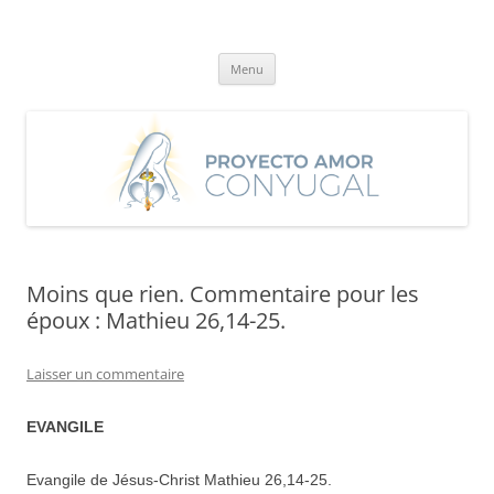
Aller
au
Proyecto Amor Conyugal
contenu
Un proyecto misionero de María para el Matrimonio y la Familia.
Menu
Moins que rien. Commentaire pour les
époux : Mathieu 26,14-25.
Laisser un commentaire
EVANGILE
Evangile de Jésus-Christ Mathieu 26,14-25.