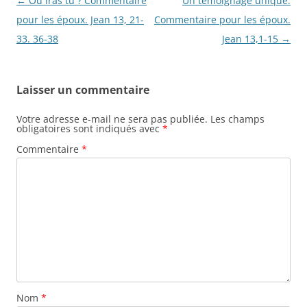
Navigation
←
Où iras tu ? Commentaire
Un témoignage unique.
des
pour les époux. Jean 13, 21-
Commentaire pour les époux.
articles
33. 36-38
Jean 13,1-15
→
Laisser un commentaire
Votre adresse e-mail ne sera pas publiée.
Les champs
obligatoires sont indiqués avec
*
Commentaire
*
Nom
*