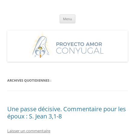
Aller
au
Proyecto Amor Conyugal
contenu
Un proyecto misionero de María para el Matrimonio y la Familia.
Menu
ARCHIVES QUOTIDIENNES :
Une passe décisive. Commentaire pour les
époux : S. Jean 3,1-8
Laisser un commentaire