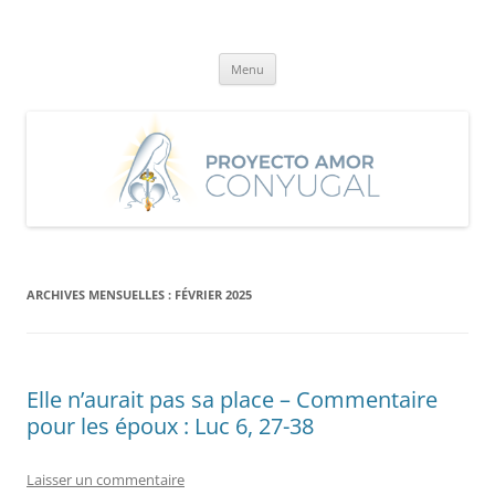
Aller
au
Proyecto Amor Conyugal
contenu
Un proyecto misionero de María para el Matrimonio y la Familia.
Menu
ARCHIVES MENSUELLES :
FÉVRIER 2025
Elle n’aurait pas sa place – Commentaire
pour les époux : Luc 6, 27-38
Laisser un commentaire