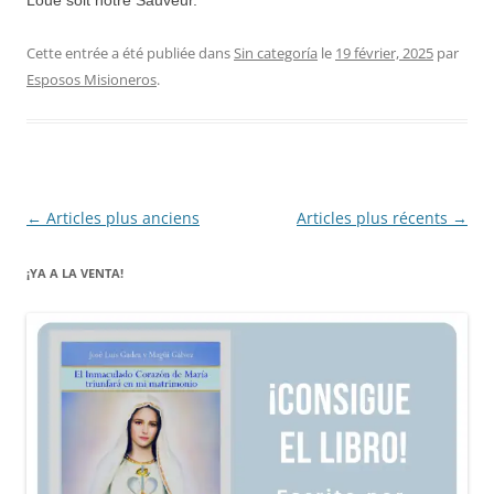
Cette entrée a été publiée dans
Sin categoría
le
19 février, 2025
par
Esposos Misioneros
.
Navigation
←
Articles plus anciens
Articles plus récents
→
des
¡YA A LA VENTA!
articles