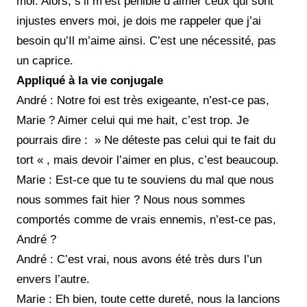
moi. Alors, s’il m’est pénible d’aimer ceux qui sont
injustes envers moi, je dois me rappeler que j’ai
besoin qu’Il m’aime ainsi. C’est une nécessité, pas
un caprice.
Appliqué à la vie conjugale
André : Notre foi est très exigeante, n’est-ce
pas,
Ma
rie ? Aimer celui qui me hait, c’est trop. Je
pourrais dire : » Ne déteste pas celui qui te fait du
tort « , mais devoir l’aimer en plus, c’est beaucoup.
Marie : Est-ce que tu te souviens du mal que nous
nous sommes fait hier ? Nous nous somme
s
compor
té
s comme
de vrais ennemis, n’est-ce pas,
André ?
André : C’est vrai, nous avons été très durs l’un
envers l’autre.
Marie : Eh bien,
toute cette dureté, nous la lancions