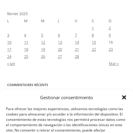
février 2025
L
M
M
J
V
S
D
1
2
3
4
5
6
7
8
9
10
11
12
13
14
15
16
17
18
19
20
21
22
23
24
25
26
27
28
« Jan
Mar »
COMMENTAIRES RÉCENTS
Gestionar consentimiento
Proyecto Amor Conyugal
dans
Contre toute attente. Commentaire
pour les époux : Luc 12, 8-12
Para ofrecer las mejores experiencias, utilizamos tecnologías como las
Manuel Miralles
dans
Contre toute attente. Commentaire pour les
cookies para almacenar y/o acceder a la información del dispositivo. El
consentimiento de estas tecnologías nos permitirá procesar datos como
époux : Luc 12, 8-12
el comportamiento de navegación o las identificaciones únicas en este
sitio. No consentir o retirar el consentimiento, puede afectar