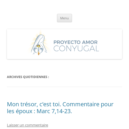
Aller
au
Proyecto Amor Conyugal
contenu
Un proyecto misionero de María para el Matrimonio y la Familia.
Menu
ARCHIVES QUOTIDIENNES :
Mon trésor, c’est toi. Commentaire pour
les époux : Marc 7,14-23.
Laisser un commentaire