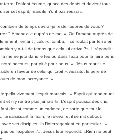
par terre, l’enfant écume, grince des dents et devient tout
lser cet esprit, mais ils n’ont pas réussi ».
, combien de temps devrai-je rester auprès de vous ?
rter ? Amenez-le auprès de moi ». On l’amena auprès de
olemment l’enfant ; celui-ci tomba, il se roulait par terre en
bien y a-t-il de temps que cela lui arrive ?». Il répondit :
 l’a même jeté dans le feu ou dans l’eau pour le faire périr.
notre secours, par pitié pour nous !». Jésus reprit : «
sible en faveur de celui qui croit ». Aussitôt le père de
secours de mon incroyance !».
nterpella vivement l’esprit mauvais : « Esprit qui rend muet
ant et n’y rentre plus jamais !». L’esprit poussa des cris,
enfant devint comme un cadavre, de sorte que tout le
 lui saisissant la main, le releva, et il se mit debout.
vec ses disciples, ils l’interrogeaient en particulier : «
pas pu l’expulser ?». Jésus leur répondit: «Rien ne peut
e».