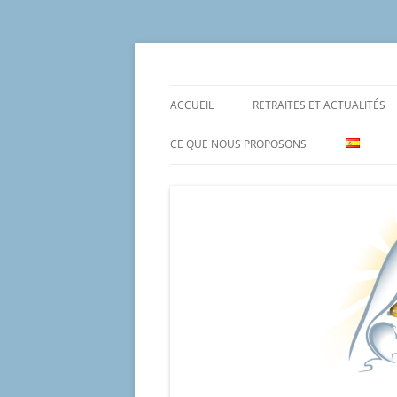
Aller
au
contenu
Un proyecto misionero de María para el Mat
Proyecto Amor Con
ACCUEIL
RETRAITES ET ACTUALITÉS
CE QUE NOUS PROPOSONS