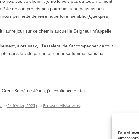
e ne vois pas ce chemin, je ne le vois pas du tout, vraiment.
on ? Je ne comprends pas pourquoi tu ne nous as pas
ui nous permette de vivre notre foi ensemble. (Quelques
it l’autre jour sur ce chemin auquel le Seigneur m’appelle
lairement, alors vas-y. J’essaierai de t’accompagner de tout
t jeté dans le vide par amour pour sa femme, sans rien
.
Cœur Sacré de Jésus, j’ai confiance en toi.
ía
le
24 février, 2025
par
Esposos Misioneros
.
Para ofrecer
almacenar y/