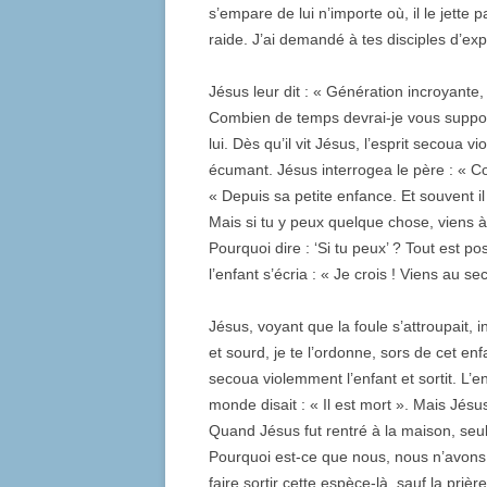
s’empare de lui n’importe où, il le jette 
raide. J’ai demandé à tes disciples d’expu
Jésus leur dit : « Génération incroyante
Combien de temps devrai-je vous suppo
lui. Dès qu’il vit Jésus, l’esprit secoua vi
écumant. Jésus interrogea le père : « Com
« Depuis sa petite enfance. Et souvent il
Mais si tu y peux quelque chose, viens à 
Pourquoi dire : ‘Si tu peux’ ? Tout est pos
l’enfant s’écria : « Je crois ! Viens au 
Jésus, voyant que la foule s’attroupait, i
et sourd, je te l’ordonne, sors de cet enf
secoua violemment l’enfant et sortit. L’
monde disait : « Il est mort ». Mais Jésus,
Quand Jésus fut rentré à la maison, seul a
Pourquoi est-ce que nous, nous n’avons 
faire sortir cette espèce-là, sauf la prièr