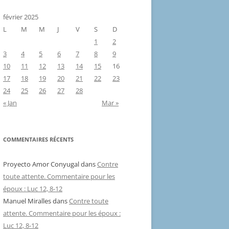
février 2025
L
M
M
J
V
S
D
1
2
3
4
5
6
7
8
9
10
11
12
13
14
15
16
17
18
19
20
21
22
23
24
25
26
27
28
« Jan
Mar »
COMMENTAIRES RÉCENTS
Proyecto Amor Conyugal
dans
Contre
toute attente. Commentaire pour les
époux : Luc 12, 8-12
Manuel Miralles
dans
Contre toute
attente. Commentaire pour les époux :
Luc 12, 8-12