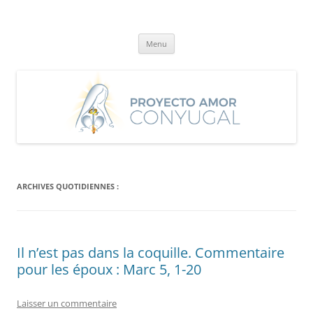
Aller
au
Proyecto Amor Conyugal
contenu
Un proyecto misionero de María para el Matrimonio y la Familia.
Menu
ARCHIVES QUOTIDIENNES :
Il n’est pas dans la coquille. Commentaire
pour les époux : Marc 5, 1-20
Laisser un commentaire