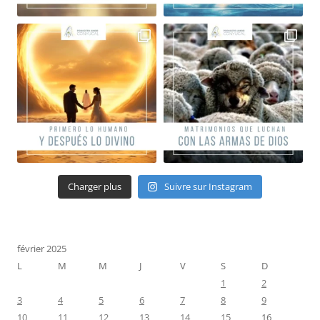
Charger plus
Suivre sur Instagram
février 2025
L
M
M
J
V
S
D
1
2
3
4
5
6
7
8
9
10
11
12
13
14
15
16