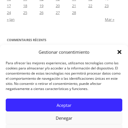
17
18
19
20
21
22
23
24
25
26
27
28
« Jan
Mar »
COMMENTAIRES RÉCENTS
Gestionar consentimiento
Proyecto Amor Conyugal
dans
Contre toute attente. Commentaire
pour les époux : Luc 12, 8-12
Para ofrecer las mejores experiencias, utilizamos tecnologías como las
Manuel Miralles
dans
Contre toute attente. Commentaire pour les
cookies para almacenar y/o acceder a la información del dispositivo. El
consentimiento de estas tecnologías nos permitirá procesar datos como
époux : Luc 12, 8-12
el comportamiento de navegación o las identificaciones únicas en este
sitio. No consentir o retirar el consentimiento, puede afectar
negativamente a ciertas características y funciones.
Aviso Legal
Aceptar
Denegar