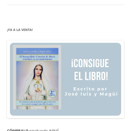
¡YA A LA VENTA!
CÓMPRALO
pinchando
AQUÍ