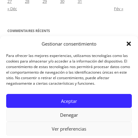
27
28
29
30
31
« Déc
Fév »
COMMENTAIRES RÉCENTS
Gestionar consentimiento
Proyecto Amor Conyugal
dans
Contre toute attente. Commentaire
pour les époux : Luc 12, 8-12
Para ofrecer las mejores experiencias, utilizamos tecnologías como las
Manuel Miralles
dans
Contre toute attente. Commentaire pour les
cookies para almacenar y/o acceder a la información del dispositivo. El
consentimiento de estas tecnologías nos permitirá procesar datos como
époux : Luc 12, 8-12
el comportamiento de navegación o las identificaciones únicas en este
sitio. No consentir o retirar el consentimiento, puede afectar
negativamente a ciertas características y funciones.
Aviso Legal
Aceptar
Denegar
Ver preferencias