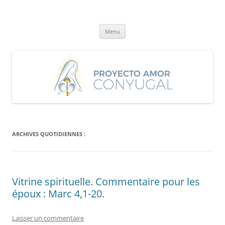
Aller
au
Proyecto Amor Conyugal
contenu
Un proyecto misionero de María para el Matrimonio y la Familia.
Menu
ARCHIVES QUOTIDIENNES :
Vitrine spirituelle. Commentaire pour les
époux : Marc 4,1-20.
Laisser un commentaire