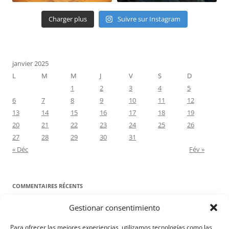
Charger plus
Suivre sur Instagram
janvier 2025
L
M
M
J
V
S
D
1
2
3
4
5
6
7
8
9
10
11
12
13
14
15
16
17
18
19
20
21
22
23
24
25
26
27
28
29
30
31
« Déc
Fév »
COMMENTAIRES RÉCENTS
Gestionar consentimiento
Proyecto Amor Conyugal
dans
Contre toute attente. Commentaire
pour les époux : Luc 12, 8-12
Para ofrecer las mejores experiencias, utilizamos tecnologías como las