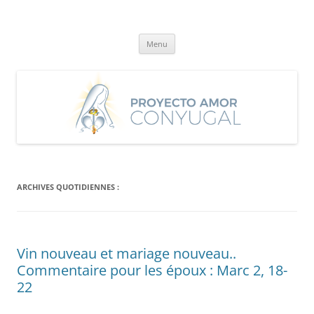
Aller
au
Proyecto Amor Conyugal
contenu
Un proyecto misionero de María para el Matrimonio y la Familia.
Menu
ARCHIVES QUOTIDIENNES :
Vin nouveau et mariage nouveau..
Commentaire pour les époux : Marc 2, 18-
22