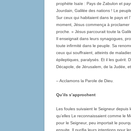
prophète Isaïe : Pays de Zabulon et pay
Jourdain, Galilée des nations ! Le peupl
Sur ceux qui habitaient dans le pays et l
moment, Jésus commença à proclamer : «
proche. » Jésus parcourait toute la Galil
Il enseignait dans leurs synagogues, pro
toute infirmité dans le peuple. Sa reno
ceux qui souffraient, atteints de maladi
épileptiques, paralysés. Et il les guérit.
Décapole, de Jérusalem, de la Judée, et 
– Acclamons la Parole de Dieu.
Qu’ils s’approchent
Les foules suivaient le Seigneur depuis
qu’elles Le reconnaissaient comme le Me
pour le Seigneur, peu importait le pourquo
ensuite, Il purifia leurs intentions pour