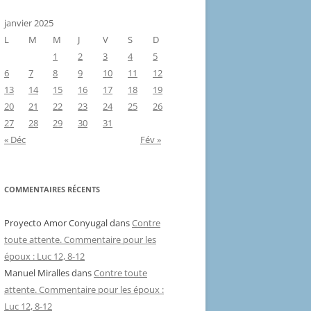
janvier 2025
L
M
M
J
V
S
D
1
2
3
4
5
6
7
8
9
10
11
12
13
14
15
16
17
18
19
20
21
22
23
24
25
26
27
28
29
30
31
« Déc
Fév »
COMMENTAIRES RÉCENTS
Proyecto Amor Conyugal
dans
Contre
toute attente. Commentaire pour les
époux : Luc 12, 8-12
Manuel Miralles
dans
Contre toute
attente. Commentaire pour les époux :
Luc 12, 8-12