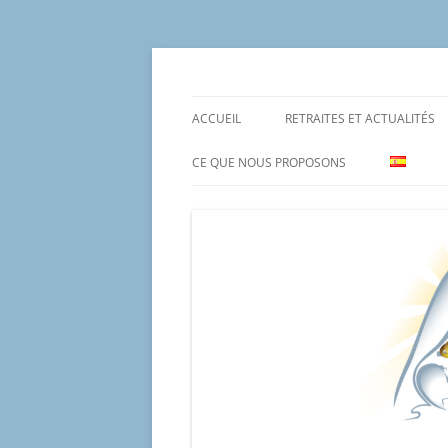
Aller
au
contenu
Un proyecto misionero de María para el Mat
Proyecto Amor Con
ACCUEIL
RETRAITES ET ACTUALITÉS
CE QUE NOUS PROPOSONS