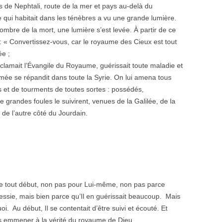
s de Nephtali, route de la mer et pays au-delà du
e qui habitait dans les ténèbres a vu une grande lumière.
’ombre de la mort, une lumière s’est levée. À partir de ce
 Convertissez-vous, car le royaume des Cieux est tout
ée ;
clamait l’Évangile du Royaume, guérissait toute maladie et
mmée se répandit dans toute la Syrie. On lui amena tous
es et de tourments de toutes sortes : possédés,
 De grandes foules le suivirent, venues de la Galilée, de la
de l’autre côté du Jourdain.
 le tout début, non pas pour Lui-même, non pas parce
ssie, mais bien parce qu’Il en guérissait beaucoup. Mais
i. Au début, Il se contentait d’être suivi et écouté. Et
 les emmener à la vérité du royaume de Dieu.