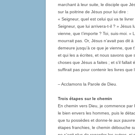
marchant à leur suite, le disciple que Jés
sur la poitrine de Jésus pour lui dire :
« Seigneur, quel est celui qui va te livrer
Seigneur, que lui arrivera-t-il ? » Jésus 
vienne, que t’importe ? Toi, suis-moi. » 
mourrait pas. Or, Jésus n’avait pas dit à 
demeure jusqu’à ce que je vienne, que t
et qui les a écrites, et nous savons que
choses que Jésus a faites ; et s’il fallai
suffirait pas pour contenir les livres que l
– Acclamons la Parole de Dieu.
Trois étapes sur le chemin
En chemin vers Dieu, je commence par l
le bien envers les hommes, puis le détac
que tu possèdes et donne-le aux pauvres’
étapes franchies, le chemin débouche su
ne s’agit plus de regarder les autres, n