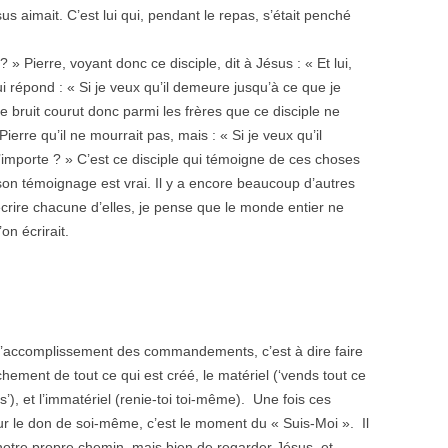
us aimait. C’est lui qui, pendant le repas, s’était penché
 ? » Pierre, voyant donc ce disciple, dit à Jésus : « Et lui,
lui répond : « Si je veux qu’il demeure jusqu’à ce que je
Le bruit courut donc parmi les frères que ce disciple ne
Pierre qu’il ne mourrait pas, mais : « Si je veux qu’il
’importe ? » C’est ce disciple qui témoigne de ces choses
 son témoignage est vrai. Il y a encore beaucoup d’autres
t écrire chacune d’elles, je pense que le monde entier ne
’on écrirait.
’accomplissement des commandements, c’est à dire faire
hement de tout ce qui est créé, le matériel (‘vends tout ce
), et l’immatériel (renie-toi toi-même). Une fois ces
r le don de soi-même, c’est le moment du « Suis-Moi ». Il
i notre propre chemin, mais bien de regarder Jésus, et