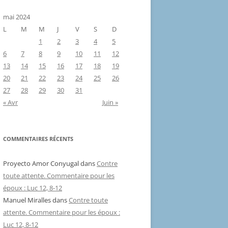
mai 2024
L
M
M
J
V
S
D
1
2
3
4
5
6
7
8
9
10
11
12
13
14
15
16
17
18
19
20
21
22
23
24
25
26
27
28
29
30
31
« Avr
Juin »
COMMENTAIRES RÉCENTS
Proyecto Amor Conyugal
dans
Contre
toute attente. Commentaire pour les
époux : Luc 12, 8-12
Manuel Miralles
dans
Contre toute
attente. Commentaire pour les époux :
Luc 12, 8-12