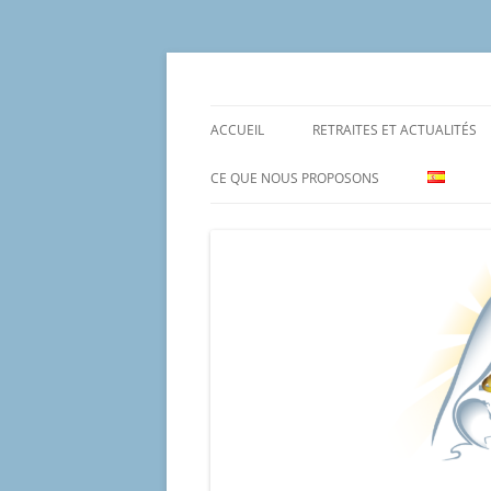
Aller
au
contenu
Un proyecto misionero de María para el Mat
Proyecto Amor Con
ACCUEIL
RETRAITES ET ACTUALITÉS
CE QUE NOUS PROPOSONS