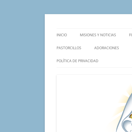
Saltar
al
contenido
Un proyecto misionero de María para el Mat
Proyecto Amor Con
INICIO
MISIONES Y NOTICIAS
F
PASTORCILLOS
ADORACIONES
POLÍTICA DE PRIVACIDAD