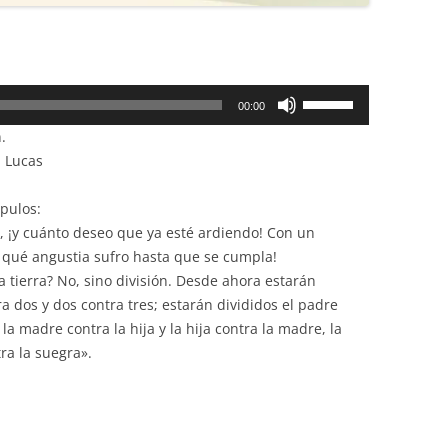
Utiliza
00:00
las
.
teclas
n Lucas
de
flecha
ípulos:
arriba/abajo
a, ¡y cuánto deseo que ya esté ardiendo! Con un
para
y qué angustia sufro hasta que se cumpla!
aumentar
a tierra? No, sino división. Desde ahora estarán
o
ra dos y dos contra tres; estarán divididos el padre
disminuir
, la madre contra la hija y la hija contra la madre, la
el
ra la suegra».
volumen.