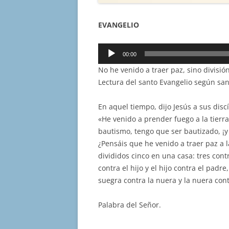
EVANGELIO
Reproductor
00:00
de
No he venido a traer paz, sino división
audio
Lectura del santo Evangelio según sa
En aquel tiempo, dijo Jesús a sus disc
«He venido a prender fuego a la tierr
bautismo, tengo que ser bautizado, ¡
¿Pensáis que he venido a traer paz a l
divididos cinco en una casa: tres cont
contra el hijo y el hijo contra el padre
suegra contra la nuera y la nuera cont
Palabra del Señor.