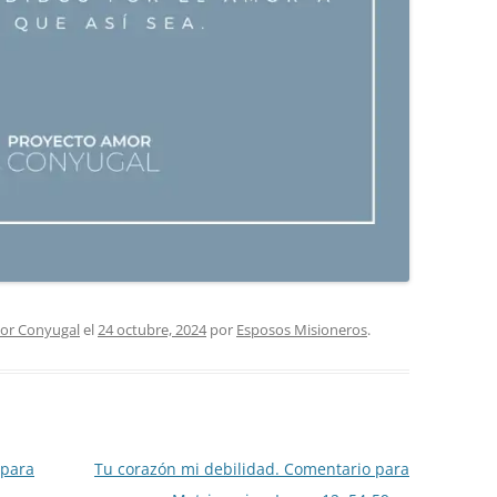
or Conyugal
el
24 octubre, 2024
por
Esposos Misioneros
.
 para
Tu corazón mi debilidad. Comentario para