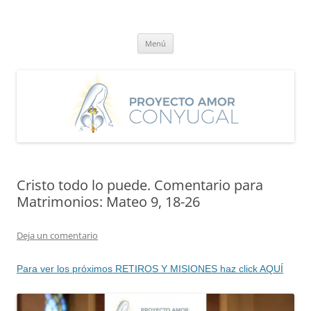
Saltar
al
Proyecto Amor Conyugal
contenido
Un proyecto misionero de María para el Matrimonio y la Familia.
Menú
Cristo todo lo puede. Comentario para
Matrimonios: Mateo 9, 18-26
Deja un comentario
Para ver los próximos RETIROS Y MISIONES haz click AQUÍ