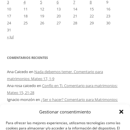
3
4
5
6
7
8
9
10
11
12
13
14
15
16
17
18
19
20
21
22
23
24
25
26
27
28
29
30
31
« Jul
COMENTARIOS RECIENTES
Ana Caicedo
en
Nada debemos temer. Comentario para
matrimonios: Mateo 17, 1-9
Ana rosa caicedo
en
Confío en Ti. Comentario para matrimonios:
Mateo 15, 21-28
Ignacio monzón
en
¿Ser o hacer? Comentario para Matrimonios:
Mateo 15, 1-2. 10-14
Gestionar consentimiento
Maria Asuncion Herrero Mendez
en
¿Ser o hacer? Comentario para
Matrimonios: Mateo 15, 1-2. 10-14
Para ofrecer las mejores experiencias, utilizamos tecnologías como las
Sandra Karina Solomita
en
RETIRO MATRIMONIOS BUENOS AIRES
cookies para almacenar y/o acceder a la información del dispositivo. El