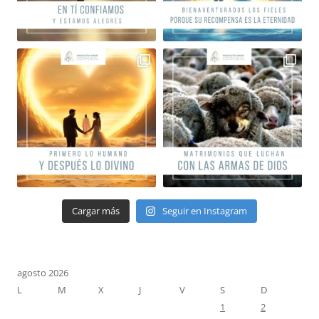
Cargar más
Seguir en Instagram
agosto 2026
L
M
X
J
V
S
D
1
2