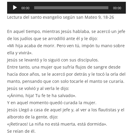
Reproductor
00:00
00:00
de
Lectura del santo evangelio según san Mateo 9, 18-26
audio
En aquel tiempo, mientras Jesús hablaba, se acercó un jefe
de los judíos que se arrodilló ante él y le dijo:
«Mi hija acaba de morir. Pero ven tú, impón tu mano sobre
ella y vivirá».
Jesús se levantó y lo siguió con sus discípulos.
Entre tanto, una mujer que sufría flujos de sangre desde
hacía doce años, se le acercó por detrás y le tocó la orla del
manto, pensando que con solo tocarle el manto se curaría.
Jesús se volvió y al verla le dijo:
«¡Ánimo, hija! Tu fe te ha salvado».
Y en aquel momento quedó curada la mujer.
Jesús Llegó a casa de aquel jefe y, al ver a los flautistas y el
alboroto de la gente, dijo:
«¡Retiraos! La niña no está muerta, está dormida».
Se reían de él.