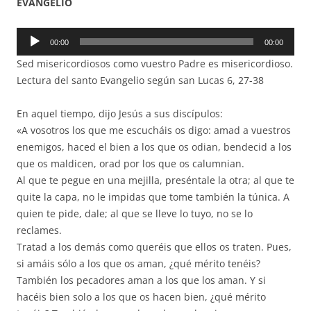
EVANGELIO
Reproductor
00:00
00:00
de
Sed misericordiosos como vuestro Padre es misericordioso.
audio
Lectura del santo Evangelio según san Lucas 6, 27-38
En aquel tiempo, dijo Jesús a sus discípulos:
«A vosotros los que me escucháis os digo: amad a vuestros
enemigos, haced el bien a los que os odian, bendecid a los
que os maldicen, orad por los que os calumnian.
Al que te pegue en una mejilla, preséntale la otra; al que te
quite la capa, no le impidas que tome también la túnica. A
quien te pide, dale; al que se lleve lo tuyo, no se lo
reclames.
Tratad a los demás como queréis que ellos os traten. Pues,
si amáis sólo a los que os aman, ¿qué mérito tenéis?
También los pecadores aman a los que los aman. Y si
hacéis bien solo a los que os hacen bien, ¿qué mérito