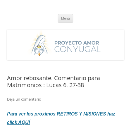
Saltar
al
Proyecto Amor Conyugal
contenido
Un proyecto misionero de María para el Matrimonio y la Familia.
Menú
Amor rebosante. Comentario para
Matrimonios : Lucas 6, 27-38
Deja un comentario
Para ver los próximos RETIROS
Y MISIONES haz
click AQUÍ