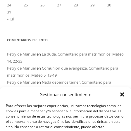
24
25
26
27
28
29
30
31
« Jul
COMENTARIOS RECIENTES
Petry de Manuel
en
La duda. Comentario para matrimonios: Mateo
14, 22-33
Petry de Manuel
en
Comunión que evangeliza. Comentario para
matrimonios: Mateo 5, 13-19
Petry de Manuel
en
Nada debemos temer. Comentario para
matrimonios: Mateo 17, 1-9
Gestionar consentimiento
Ana Caicedo
en
Nada debemos temer. Comentario para
matrimonios: Mateo 17, 1-9
Para ofrecer las mejores experiencias, utilizamos tecnologías como las
Ana rosa caicedo
en
Confío en Ti. Comentario para matrimonios:
cookies para almacenar y/o acceder a la información del dispositivo. El
consentimiento de estas tecnologías nos permitirá procesar datos como
Mateo 15, 21-28
el comportamiento de navegación o las identificaciones únicas en este
sitio. No consentir o retirar el consentimiento, puede afectar