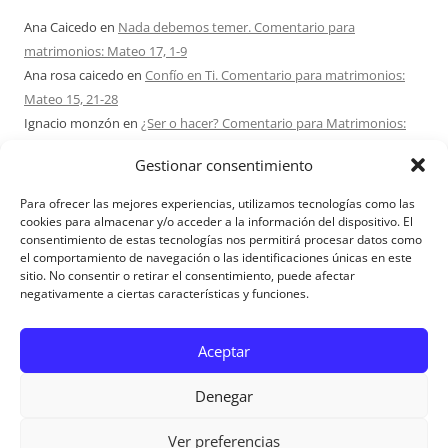
Ana Caicedo
en
Nada debemos temer. Comentario para
matrimonios: Mateo 17, 1-9
Ana rosa caicedo
en
Confío en Ti. Comentario para matrimonios:
Mateo 15, 21-28
Ignacio monzón
en
¿Ser o hacer? Comentario para Matrimonios:
Mateo 15, 1-2. 10-14
Gestionar consentimiento
Maria Asuncion Herrero Mendez
en
¿Ser o hacer? Comentario para
Matrimonios: Mateo 15, 1-2. 10-14
Para ofrecer las mejores experiencias, utilizamos tecnologías como las
Sandra Karina Solomita
en
RETIRO MATRIMONIOS BUENOS AIRES
cookies para almacenar y/o acceder a la información del dispositivo. El
consentimiento de estas tecnologías nos permitirá procesar datos como
7 – 9 AGOSTO 2026
el comportamiento de navegación o las identificaciones únicas en este
sitio. No consentir o retirar el consentimiento, puede afectar
negativamente a ciertas características y funciones.
Aviso Legal
Aceptar
Denegar
Ver preferencias