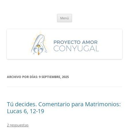
Saltar
al
Proyecto Amor Conyugal
contenido
Un proyecto misionero de María para el Matrimonio y la Familia.
Menú
ARCHIVO POR DÍAS:
9 SEPTIEMBRE, 2025
Tú decides. Comentario para Matrimonios:
Lucas 6, 12-19
2 respuestas