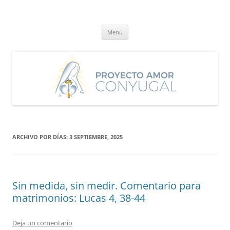
Saltar
al
Proyecto Amor Conyugal
contenido
Un proyecto misionero de María para el Matrimonio y la Familia.
Menú
ARCHIVO POR DÍAS:
3 SEPTIEMBRE, 2025
Sin medida, sin medir. Comentario para
matrimonios: Lucas 4, 38-44
Deja un comentario