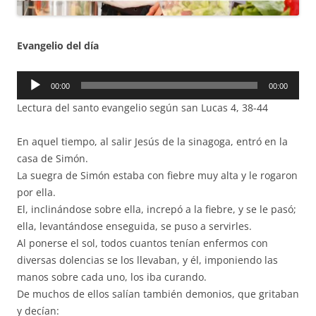
Evangelio del día
Reproductor
00:00
00:00
de
Lectura del santo evangelio según san Lucas 4, 38-44
audio
En aquel tiempo, al salir Jesús de la sinagoga, entró en la
casa de Simón.
La suegra de Simón estaba con fiebre muy alta y le rogaron
por ella.
El, inclinándose sobre ella, increpó a la fiebre, y se le pasó;
ella, levantándose enseguida, se puso a servirles.
Al ponerse el sol, todos cuantos tenían enfermos con
diversas dolencias se los llevaban, y él, imponiendo las
manos sobre cada uno, los iba curando.
De muchos de ellos salían también demonios, que gritaban
y decían: