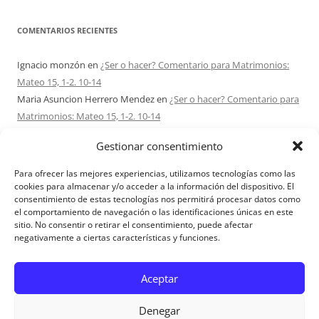
COMENTARIOS RECIENTES
Ignacio monzón
en
¿Ser o hacer? Comentario para Matrimonios:
Mateo 15, 1-2. 10-14
Maria Asuncion Herrero Mendez
en
¿Ser o hacer? Comentario para
Matrimonios: Mateo 15, 1-2. 10-14
Sandra Karina Solomita
en
RETIRO MATRIMONIOS BUENOS AIRES
Gestionar consentimiento
7 – 9 AGOSTO 2026
Ezio Vendrame
en
Acudid siempre al Señor. Comentario para
Para ofrecer las mejores experiencias, utilizamos tecnologías como las
Matrimonios: san Mateo 14, 22-36
cookies para almacenar y/o acceder a la información del dispositivo. El
consentimiento de estas tecnologías nos permitirá procesar datos como
Sofi
en
Acerca de Proyecto Amor Conyugal
el comportamiento de navegación o las identificaciones únicas en este
sitio. No consentir o retirar el consentimiento, puede afectar
negativamente a ciertas características y funciones.
Aviso Legal
Aceptar
Denegar