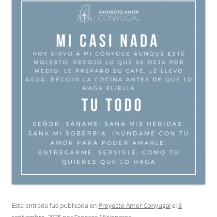
Esta entrada fue publicada en
Proyecto Amor Conyugal
el
3
septiembre, 2025
por
Esposos Misioneros
.