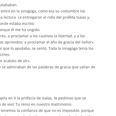
arriba/abajo
 alababan.
para
 entró en la sinagoga, como era su costumbre los
aumentar
 lectura. Le entregaron el rollo del profeta Isaías y,
o
onde estaba escrito:
disminuir
 porque él me ha ungido.
el
s, a proclamar a los cautivos la libertad, y a los
volumen.
 los oprimidos; a proclamar el año de gracia del Señor».
al que lo ayudaba, se sentó. Toda la sinagoga tenía los
irles:
e acabáis de oír».
y se admiraban de las palabras de gracia que salían de
lía en ti la profecía de Isaías, te pedimos que se
 de vivir Tu reino en nuestro matrimonio.
 tenemos la confianza de que no es imposible, porque