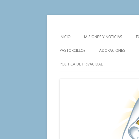
Saltar
al
contenido
Un proyecto misionero de María para el Mat
Proyecto Amor Con
INICIO
MISIONES Y NOTICIAS
F
PASTORCILLOS
ADORACIONES
POLÍTICA DE PRIVACIDAD