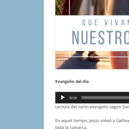
Evangelio del día
Reproductor
00:00
de
Lectura del santo evangelio según San
audio
En aquel tiempo, Jesús volvió a Galilea
toda la comarca.