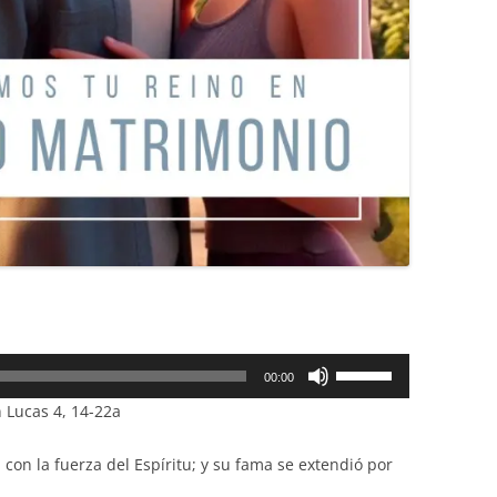
Utiliza
00:00
las
 Lucas 4, 14-22a
teclas
de
 con la fuerza del Espíritu; y su fama se extendió por
flecha