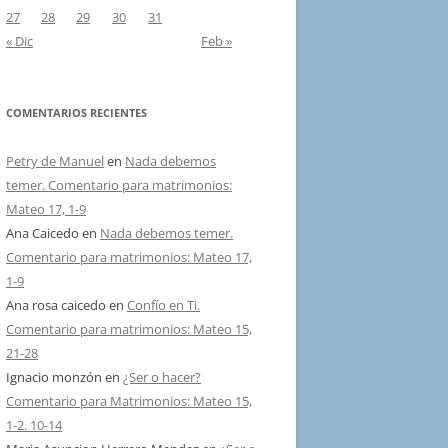
27
28
29
30
31
« Dic
Feb »
COMENTARIOS RECIENTES
Petry de Manuel
en
Nada debemos
temer. Comentario para matrimonios:
Mateo 17, 1-9
Ana Caicedo
en
Nada debemos temer.
Comentario para matrimonios: Mateo 17,
1-9
Ana rosa caicedo
en
Confío en Ti.
Comentario para matrimonios: Mateo 15,
21-28
Ignacio monzón
en
¿Ser o hacer?
Comentario para Matrimonios: Mateo 15,
1-2. 10-14