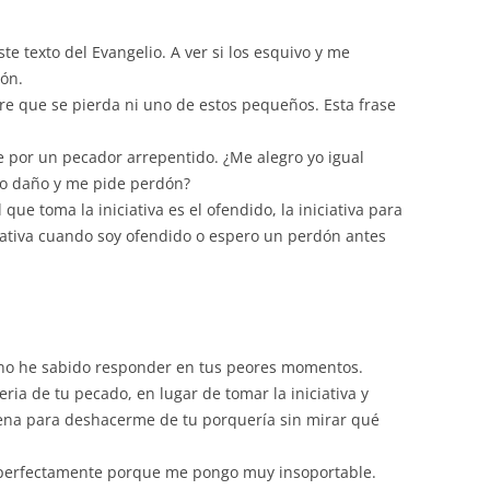
volumen.
te texto del Evangelio. A ver si los esquivo y me
zón.
re que se pierda ni uno de estos pequeños. Esta frase
e por un pecador arrepentido. ¿Me alegro yo igual
o daño y me pide perdón?
 que toma la iniciativa es el ofendido, la iniciativa para
ciativa cuando soy ofendido o espero un perdón antes
 no he sabido responder en tus peores momentos.
ia de tu pecado, en lugar de tomar la iniciativa y
adena para deshacerme de tu porquería sin mirar qué
o perfectamente porque me pongo muy insoportable.