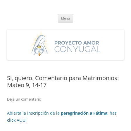
Saltar
al
Proyecto Amor Conyugal
contenido
Un proyecto misionero de María para el Matrimonio y la Familia.
Menú
Sí, quiero. Comentario para Matrimonios:
Mateo 9, 14-17
Deja un comentario
Abierta la inscripción de la
peregrinación a Fátima
: haz
click AQUÍ