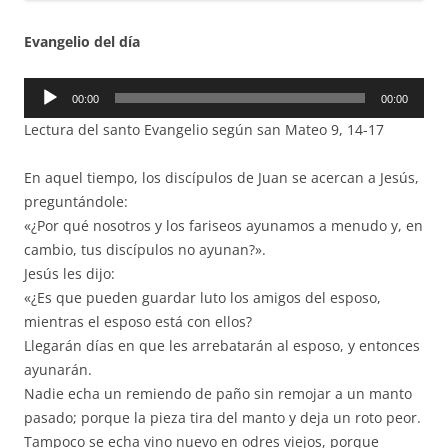
Evangelio del día
Reproductor
00:00
00:00
de
Lectura del santo Evangelio según san Mateo 9, 14-17
audio
En aquel tiempo, los discípulos de Juan se acercan a Jesús,
preguntándole:
«¿Por qué nosotros y los fariseos ayunamos a menudo y, en
cambio, tus discípulos no ayunan?».
Jesús les dijo:
«¿Es que pueden guardar luto los amigos del esposo,
mientras el esposo está con ellos?
Llegarán días en que les arrebatarán al esposo, y entonces
ayunarán.
Nadie echa un remiendo de paño sin remojar a un manto
pasado; porque la pieza tira del manto y deja un roto peor.
Tampoco se echa vino nuevo en odres viejos, porque