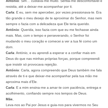
António
: Sim… custava-me muito. Sentia-me desconfortável e
resistia, até a deixar-me acompanhar por ti.
Carla
: E eu, sem me aperceber, por vezes pressionava-te. Era
tão grande o meu desejo de te aproximar do Senhor, mas nem
sempre o fazia com a delicadeza que Ele teria querido.
António
: Querida, isso fazia com que eu me fechasse ainda
mais. Mas, com o tempo e perseverando, o Senhor foi
mudando o meu coração e comecei a ver a tua fé como um
dom.
Carla
: António, e eu aprendi a esperar e a confiar mais em
Deus do que nas minhas próprias forças, porque compreendi
que insistir só provocava rejeição.
António
: Carla, agora compreendo que Deus também me fala
através de ti e que deixar-me acompanhar pela tua mão me
aproxima mais d’Ele.
Carla
: E a mim ensina-me a amar-te com paciência, entrega e
acolhimento, confiando sempre nos tempos de Deus.
Mãe
,
Leva-nos ao Pai por Jesus e guia-nos para vivermos no Seu