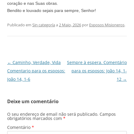
coração e nas Suas obras.
Bendito e louvado sejais para sempre, Senhor!
Publicado em
Sin categoría
a
2 Maio, 2026
por
Esposos Misioneros
.
Navegação
←
Caminho, Verdade, Vida
Sempre à espera. Comentário
de
Comentario para os esposos:
para os esposos: João 14, 1-
artigos
João 14, 1-6
12
→
Deixe um comentário
O seu endereço de email não será publicado.
Campos
obrigatórios marcados com
*
Comentário
*