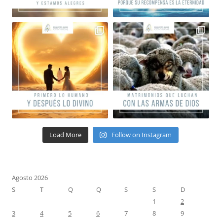
Load More
Follow on Instagram
Agosto 2026
S
T
Q
Q
S
S
D
1
2
3
4
5
6
7
8
9