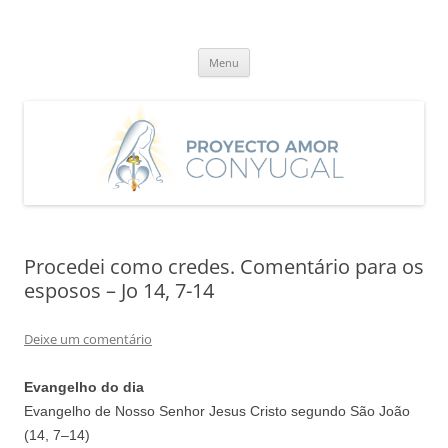
Saltar
para
Proyecto Amor Conyugal
o
Un proyecto misionero de María para el Matrimonio y la Familia.
conteúdo
Menu
Procedei como credes. Comentário para os
esposos – Jo 14, 7-14
Deixe um comentário
Evangelho do dia
Evangelho de Nosso Senhor Jesus Cristo segundo São João
(
14
,
7
–
14
)