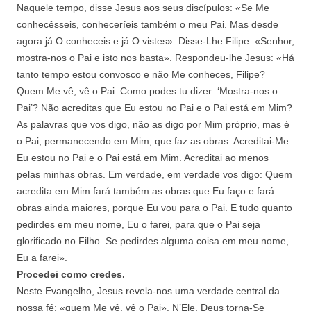
Naquele tempo, disse Jesus aos seus discípulos: «Se Me
conhecêsseis, conheceríeis também o meu Pai. Mas desde
agora já O conheceis e já O vistes». Disse-Lhe Filipe: «Senhor,
mostra-nos o Pai e isto nos basta». Respondeu-lhe Jesus: «Há
tanto tempo estou convosco e não Me conheces, Filipe?
Quem Me vê, vê o Pai. Como podes tu dizer: ‘Mostra-nos o
Pai’? Não acreditas que Eu estou no Pai e o Pai está em Mim?
As palavras que vos digo, não as digo por Mim próprio, mas é
o Pai, permanecendo em Mim, que faz as obras. Acreditai-Me:
Eu estou no Pai e o Pai está em Mim. Acreditai ao menos
pelas minhas obras. Em verdade, em verdade vos digo: Quem
acredita em Mim fará também as obras que Eu faço e fará
obras ainda maiores, porque Eu vou para o Pai. E tudo quanto
pedirdes em meu nome, Eu o farei, para que o Pai seja
glorificado no Filho. Se pedirdes alguma coisa em meu nome,
Eu a farei».
Procedei como credes.
Neste Evangelho, Jesus revela-nos uma verdade central da
nossa fé: «quem Me vê, vê o Pai». N’Ele, Deus torna-Se