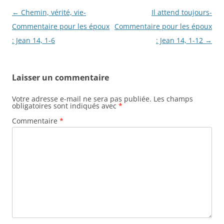
Navigation
←
Chemin, vérité, vie-
Il attend toujours-
des
Commentaire pour les époux
Commentaire pour les époux
articles
: Jean 14, 1-6
: Jean 14, 1-12
→
Laisser un commentaire
Votre adresse e-mail ne sera pas publiée.
Les champs
obligatoires sont indiqués avec
*
Commentaire
*