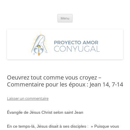
Aller
au
Proyecto Amor Conyugal
contenu
Un proyecto misionero de María para el Matrimonio y la Familia.
Menu
Oeuvrez tout comme vous croyez –
Commentaire pour les époux : Jean 14, 7-14
Laisser un commentaire
Évangile de Jésus Christ selon saint Jean
En ce temps-là, Jésus disait à ses disciples : » Puisque vous