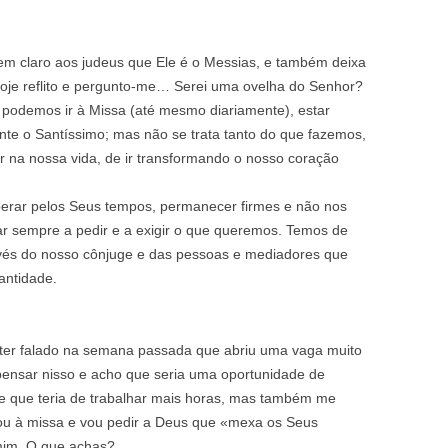
em claro aos judeus que Ele é o Messias, e também deixa
oje reflito e pergunto-me… Serei uma ovelha do Senhor?
podemos ir à Missa (até mesmo diariamente), estar
nte o Santíssimo; mas não se trata tanto do que fazemos,
 na nossa vida, de ir transformando o nosso coração
sperar pelos Seus tempos, permanecer firmes e não nos
ar sempre a pedir e a exigir o que queremos. Temos de
ravés do nosso cônjuge e das pessoas e mediadores que
antidade.
l
 ter falado na semana passada que abriu uma vaga muito
pensar nisso e acho que seria uma oportunidade de
 que teria de trabalhar mais horas, mas também me
ou à missa e vou pedir a Deus que «mexa os Seus
mim. O que achas?