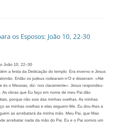
ara os Esposos: João 10, 22-30
ão João 10,
22
–
30
lém a festa da Dedicação do templo. Era inverno e Jesus
alomão. Então os judeus rodearam-n’O e disseram: «Até
 és o Messias, diz- nos claramente». Jesus respondeu-
ais. As obras que Eu faço em nome de meu Pai dão
tais, porque não sois das minhas ovelhas. As minhas
ço as minhas ovelhas e elas seguem-Me. Eu dou-lhes a
inguém as arrebatará da minha mão. Meu Pai, que Mas
ode arrebatar nada da mão do Pai. Eu e o Pai somos um