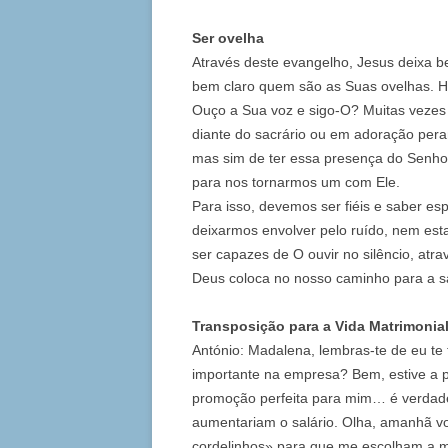
Ser ovelha
Através deste evangelho, Jesus deixa b
bem claro quem são as Suas ovelhas. H
Ouço a Sua voz e sigo-O? Muitas vezes 
diante do sacrário ou em adoração pera
mas sim de ter essa presença do Senhor
para nos tornarmos um com Ele.
Para isso, devemos ser fiéis e saber e
deixarmos envolver pelo ruído, nem est
ser capazes de O ouvir no silêncio, at
Deus coloca no nosso caminho para a s
Transposição para a Vida Matrimonia
António: Madalena, lembras-te de eu te
importante na empresa? Bem, estive a 
promoção perfeita para mim… é verdade
aumentariam o salário. Olha, amanhã v
cordelinhos» para que me escolham a 