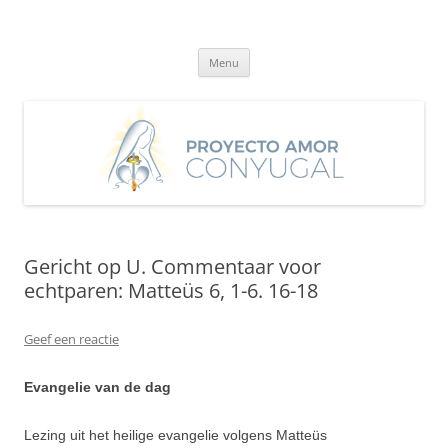
Ga
naar
Proyecto Amor Conyugal
de
Un proyecto misionero de María para el Matrimonio y la Familia.
inhoud
Menu
Gericht op U. Commentaar voor
echtparen: Matteüs 6, 1-6. 16-18
Geef een reactie
Evangelie van de dag
Lezing uit het heilige evangelie volgens Matteüs