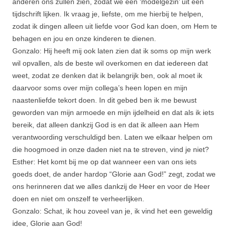
anderen ons zullen zien, zodat we een ‘modelgezin’ uit een
tijdschrift lijken. Ik vraag je, liefste, om me hierbij te helpen,
zodat ik dingen alleen uit liefde voor God kan doen, om Hem te
behagen en jou en onze kinderen te dienen.
Gonzalo: Hij heeft mij ook laten zien dat ik soms op mijn werk
wil opvallen, als de beste wil overkomen en dat iedereen dat
weet, zodat ze denken dat ik belangrijk ben, ook al moet ik
daarvoor soms over mijn collega’s heen lopen en mijn
naastenliefde tekort doen. In dit gebed ben ik me bewust
geworden van mijn armoede en mijn ijdelheid en dat als ik iets
bereik, dat alleen dankzij God is en dat ik alleen aan Hem
verantwoording verschuldigd ben. Laten we elkaar helpen om
die hoogmoed in onze daden niet na te streven, vind je niet?
Esther: Het komt bij me op dat wanneer een van ons iets
goeds doet, de ander hardop “Glorie aan God!” zegt, zodat we
ons herinneren dat we alles dankzij de Heer en voor de Heer
doen en niet om onszelf te verheerlijken.
Gonzalo: Schat, ik hou zoveel van je, ik vind het een geweldig
idee, Glorie aan God!