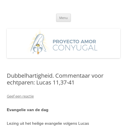
Ga
naar
Proyecto Amor Conyugal
de
Un proyecto misionero de María para el Matrimonio y la Familia.
inhoud
Menu
Dubbelhartigheid. Commentaar voor
echtparen: Lucas 11,37-41
Geef een reactie
Evangelie van de dag
Lezing uit het heilige evangelie volgens Lucas