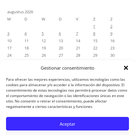
augustus 2026
M
D
W
D
V
Z
Z
1
2
3
4
5
6
7
8
9
10
11
12
13
14
15
16
17
18
19
20
21
22
23
24
25
26
27
28
29
30
31
Gestionar consentimiento
« jul
Para ofrecer las mejores experiencias, utilizamos tecnologías como las
cookies para almacenar y/o acceder a la información del dispositivo. El
consentimiento de estas tecnologías nos permitirá procesar datos como
RECENTE REACTIES
el comportamiento de navegación o las identificaciones únicas en este
sitio. No consentir o retirar el consentimiento, puede afectar
negativamente a ciertas características y funciones.
Aviso Legal
Aceptar