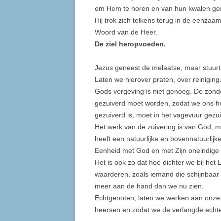
om Hem te horen en van hun kwalen ge
Hij trok zich telkens terug in de eenzaa
Woord van de Heer.
De ziel heropvoeden.
Jezus geneest de melaatse, maar stuurt 
Laten we hierover praten, over reiniging
Gods vergeving is niet genoeg. De zonde
gezuiverd moet worden, zodat we ons hel
gezuiverd is, moet in het vagevuur gezu
Het werk van de zuivering is van God, 
heeft een natuurlijke en bovennatuurlij
Eenheid met God en met Zijn oneindige 
Het is ook zo dat hoe dichter we bij he
waarderen, zoals iemand die schijnbaar k
meer aan de hand dan we nu zien.
Echtgenoten, laten we werken aan onze 
heersen en zodat we de verlangde echtel