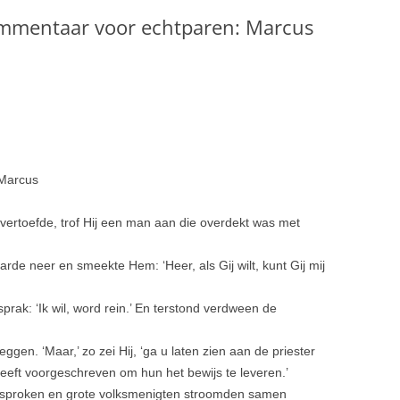
ommentaar voor echtparen: Marcus
 Marcus
 vertoefde, trof Hij een man aan die overdekt was met
arde neer en smeekte Hem: ‘Heer, als Gij wilt, kunt Gij mij
prak: ‘Ik wil, word rein.’ En terstond verdween de
en. ‘Maar,’ zo zei Hij, ‘ga u laten zien aan de priester
eeft voorgeschre­ven om hun het bewijs te leveren.’
gesproken en grote volksmenig­ten stroomden samen