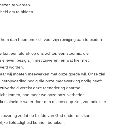
nezen te worden.
mheid om te bidden.
hem dan heen om zich voor zijn reiniging aan te bieden.
.
 laat een afdruk op ons achter, een stoornis, die
e leven bezig zijn met zuiveren, en wat hier niet
iverd worden.
maar wij moeten meewerken met onze goede wil. Onze ziel
ke heropvoeding nodig die onze medewerking nodig heeft.
zuiverheid vereist onze toenadering daartoe.
t Licht komen, hoe meer we onze onzuiverheden
ristalhelder water door een microscoop ziet, zoo ook is er
zuivering zodat de Liefde van God onder ons kan
ijke liefdadigheid kunnen bereiken.