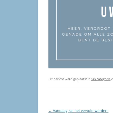
Dit bericht werd geplaatst in
Sin categoría
Berichtnavigatie
←
Vandaag zal het vervuld worden.