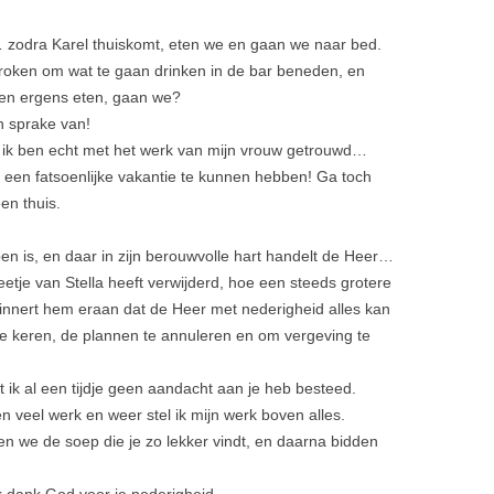
… zodra Karel thuiskomt, eten we en gaan we naar bed.
sproken om wat te gaan drinken in de bar beneden, en
 en ergens eten, gaan we?
n sprake van!
… ik ben echt met het werk van mijn vrouw getrouwd…
om een fatsoenlijke vakantie te kunnen hebben! Ga toch
en thuis.
en is, en daar in zijn berouwvolle hart handelt de Heer…
 beetje van Stella heeft verwijderd, hoe een steeds grotere
innert hem eraan dat de Heer met nederigheid alles kan
 te keren, de plannen te annuleren en om vergeving te
at ik al een tijdje geen aandacht aan je heb besteed.
ken veel werk en weer stel ik mijn werk boven alles.
en we de soep die je zo lekker vindt, en daarna bidden