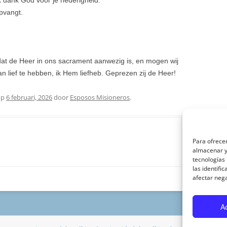
Ik dank God voor je nederigheid.
opvangt.
 dat de Heer in ons sacrament aanwezig is, en mogen wij
n lief te hebben, ik Hem liefheb. Geprezen zij de Heer!
op
6 februari, 2026
door
Esposos Misioneros
.
Para ofrecer
almacenar y/
tecnologías
las identifi
afectar nega
A