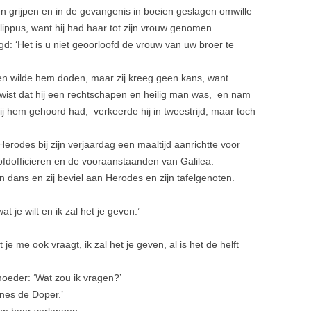
n grijpen en in de gevangenis in boeien geslagen omwille
lippus, want hij had haar tot zijn vrouw genomen.
: ‘Het is u niet geoorloofd de vrouw van uw broer te
 wilde hem doden, maar zij kreeg geen kans, want
wist dat hij een rechtschapen en heilig man was, en nam
j hem gehoord had, verkeerde hij in tweestrijd; maar toch
erodes bij zijn verjaardag een maaltijd aanrichtte voor
ofdofficie­ren en de vooraanstaanden van Galilea.
 dans en zij beviel aan Herodes en zijn tafelgenoten.
t je wilt en ik zal het je geven.’
je me ook vraagt, ik zal het je geven, al is het de helft
moeder: ‘Wat zou ik vragen?’
nes de Doper.’