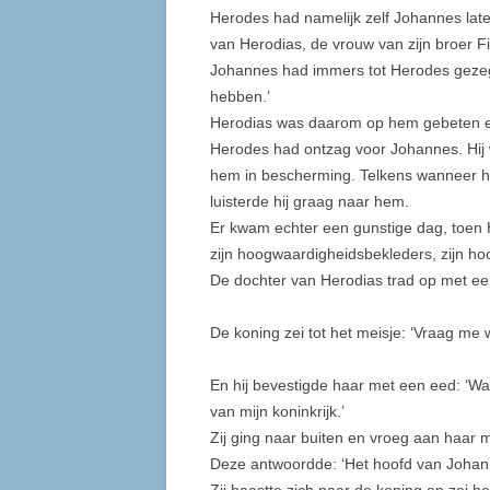
Herodes had namelijk zelf Johannes late
van Herodias, de vrouw van zijn broer Fi
Johannes had immers tot Herodes gezegd
hebben.’
Herodias was daarom op hem gebeten en
Herodes had ontzag voor Johannes. Hij 
hem in bescher­ming. Telkens wanneer hi
luisterde hij graag naar hem.
Er kwam echter een gunstige dag, toen H
zijn hoogwaardig­heidsbekleders, zijn ho
De dochter van Herodias trad op met een
De koning zei tot het meisje: ‘Vraag me wa
En hij bevestigde haar met een eed: ‘Wat 
van mijn koninkrijk.’
Zij ging naar buiten en vroeg aan haar 
Deze ant­woordde: ‘Het hoofd van Johan