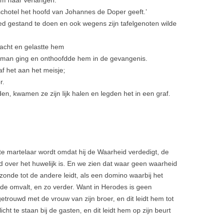
hem haar verlangen:
 schotel het hoofd van Johannes de Doper geeft.’
ed gestand te doen en ook wegens zijn tafelgeno­ten wilde
wacht en gelastte hem
 man ging en onthoofdde hem in de gevangenis.
af het aan het meisje;
r.
en, kwamen ze zijn lijk halen en legden het in een graf.
 martelaar wordt omdat hij de Waarheid verdedigt, de
 over het huwelijk is. En we zien dat waar geen waarheid
zonde tot de andere leidt, als een domino waarbij het
nde omvalt, en zo verder. Want in Herodes is geen
getrouwd met de vrouw van zijn broer, en dit leidt hem tot
t te staan bij de gasten, en dit leidt hem op zijn beurt