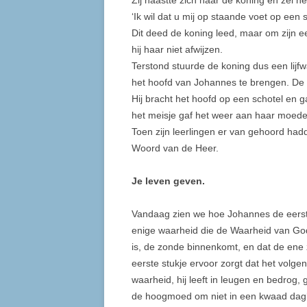
Zij haastte zich naar de koning en zei 
‘Ik wil dat u mij op staande voet op een
Dit deed de koning leed, maar om zijn e
hij haar niet afwijzen.
Terstond stuurde de koning dus een lijf
het hoofd van Johannes te brengen. De
Hij bracht het hoofd op een schotel en g
het meisje gaf het weer aan haar moede
Toen zijn leerlingen er van gehoord hadd
Woord van de Heer.
Je leven geven.
Vandaag zien we hoe Johannes de eerste
enige waarheid die de Waarheid van God
is, de zonde binnenkomt, en dat de ene 
eerste stukje ervoor zorgt dat het volge
waarheid, hij leeft in leugen en bedrog, 
de hoogmoed om niet in een kwaad daglich