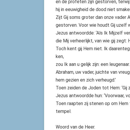
en de profeten zijn gestorven, terwi
hij in eeuwigheid de dood niet smake
Zijt Gij soms groter dan onze vader 
gestorven. Voor wie houdt Gij uzelf 
Jezus antwoordde: ‘Als Ik Mijzelf verh
die Mij verheerlijkt, van wie gij zegt: 
Toch kent gij Hem niet. Ik daarente
ken,
zou Ik aan u gelijk zijn: een leugena
Abraham, uw vader, juichte van vreugd
hem gezien en zich verheugd.’
Toen zeiden de Joden tot Hem: ‘Gij zi
Jezus antwoordde hun: ‘Voorwaar, voo
Toen raapten zij stenen op om Hem t
tempel.
Woord van de Heer.