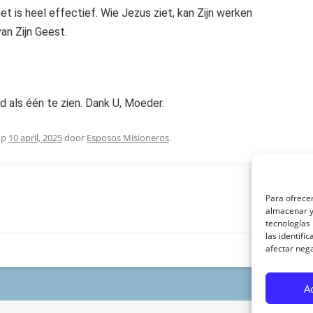
et is heel effectief. Wie Jezus ziet, kan Zijn werken
van Zijn Geest.
d als één te zien. Dank U, Moeder.
op
10 april, 2025
door
Esposos Misioneros
.
Para ofrecer
almacenar y/
tecnologías
las identifi
afectar nega
A