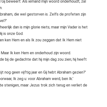
jl Gij beweert: Als iemand mijn woord onderhoudt, zal
n.
Abraham, die wel gestorven is. Zelfs de profeten zijn
wel?’
eerlijk dan is mijn glorie niets; maar mijn Vader is het
Hij is onze God.
gen ken Hem en als Ik zou zeggen dat Ik Hem niet
ar. Maar Ik ken Hem en onderhoud zijn woord.
e bij de gedachte dat hij mijn dag zou zien; hij heeft
jt nog geen vijftig jaar en Gij hebt Abraham gezien?’
rwaar, Ik zeg u: voor Abraham werd, ben Ik.’
e stenigen, maar Jezus trok zich terug en verliet de