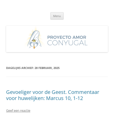
Ga
naar
Proyecto Amor Conyugal
de
Un proyecto misionero de María para el Matrimonio y la Familia.
inhoud
Menu
DAGELIJKS ARCHIEF:
28 FEBRUARI, 2025
Gevoeliger voor de Geest. Commentaar
voor huwelijken: Marcus 10, 1-12
Geef een reactie