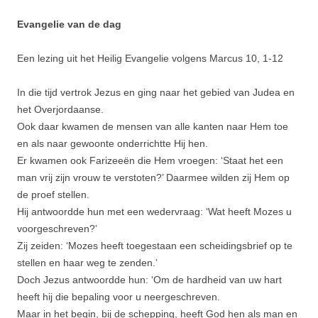
Evangelie van de dag
Een lezing uit het Heilig Evangelie volgens Marcus 10, 1-12
In die tijd vertrok Jezus en ging naar het gebied van Judea en
het Overjor­daanse.
Ook daar kwamen de mensen van alle kanten naar Hem toe
en als naar gewoonte onder­richtte Hij hen.
Er kwamen ook Farizeeën die Hem vroegen: ‘Staat het een
man vrij zijn vrouw te verstoten?’ Daarmee wilden zij Hem op
de proef stellen.
Hij ant­woordde hun met een wedervraag: ‘Wat heeft Mozes u
voorgeschreven?’
Zij zeiden: ‘Mozes heeft toegestaan een scheidings­brief op te
stellen en haar weg te zenden.’
Doch Jezus ant­woordde hun: ‘Om de hardheid van uw hart
heeft hij die bepaling voor u neerge­schreven.
Maar in het begin, bij de schepping, heeft God hen als man en