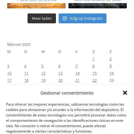
Meer laden
Volg op Instagram
februari 2025
M
D
W
D
V
Z
Z
1
2
3
4
5
6
7
8
9
10
11
12
13
14
15
16
17
18
19
20
21
22
23
24
25
26
27
28
Gestionar consentimiento
« jan
mrt »
Para ofrecer las mejores experiencias, utilizamos tecnologías como las
cookies para almacenar y/o acceder a la información del dispositivo. El
consentimiento de estas tecnologías nos permitirá procesar datos como
RECENTE REACTIES
el comportamiento de navegación o las identificaciones únicas en este
sitio. No consentir o retirar el consentimiento, puede afectar
negativamente a ciertas características y funciones.