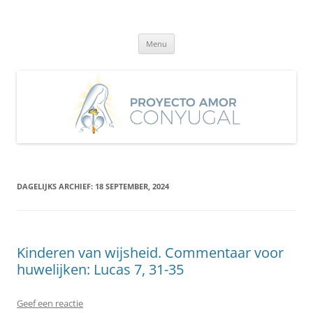
Ga
naar
Proyecto Amor Conyugal
de
Un proyecto misionero de María para el Matrimonio y la Familia.
inhoud
Menu
DAGELIJKS ARCHIEF:
18 SEPTEMBER, 2024
Kinderen van wijsheid. Commentaar voor
huwelijken: Lucas 7, 31-35
Geef een reactie