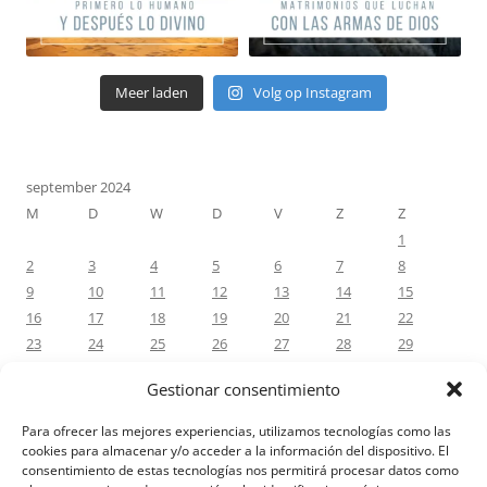
Meer laden
Volg op Instagram
september 2024
M
D
W
D
V
Z
Z
1
2
3
4
5
6
7
8
9
10
11
12
13
14
15
16
17
18
19
20
21
22
23
24
25
26
27
28
29
30
Gestionar consentimiento
« aug
okt »
Para ofrecer las mejores experiencias, utilizamos tecnologías como las
cookies para almacenar y/o acceder a la información del dispositivo. El
consentimiento de estas tecnologías nos permitirá procesar datos como
RECENTE REACTIES