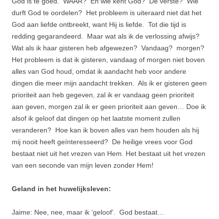
God is te goed. WAAR? En wie kent God? De verste? Wie
durft God te oordelen? Het probleem is uiteraard niet dat het
God aan liefde ontbreekt, want Hij is liefde. Tot die tijd is
redding gegarandeerd. Maar wat als ik de verlossing afwijs?
Wat als ik haar gisteren heb afgewezen? Vandaag? morgen?
Het probleem is dat ik gisteren, vandaag of morgen niet boven
alles van God houd, omdat ik aandacht heb voor andere
dingen die meer mijn aandacht trekken. Als ik er gisteren geen
prioriteit aan heb gegeven, zal ik er vandaag geen prioriteit
aan geven, morgen zal ik er geen prioriteit aan geven… Doe ik
alsof ik geloof dat dingen op het laatste moment zullen
veranderen? Hoe kan ik boven alles van hem houden als hij
mij nooit heeft geïnteresseerd? De heilige vrees voor God
bestaat niet uit het vrezen van Hem. Het bestaat uit het vrezen
van een seconde van mijn leven zonder Hem!
Geland in het huwelijksleven:
Jaime: Nee, nee, maar ik ‘geloof’. God bestaat…