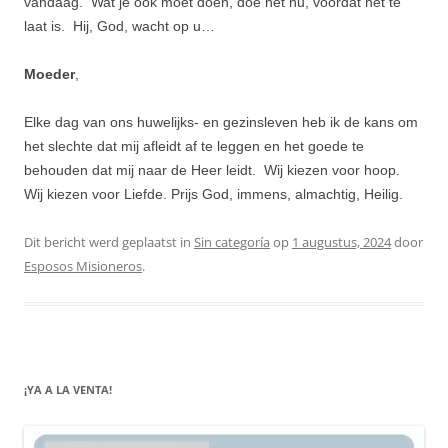
vandaag. Wat je ook moet doen, doe het nu, voordat het te
laat is. Hij, God, wacht op u…
Moeder
,
Elke dag van ons huwelijks- en gezinsleven heb ik de kans om
het slechte dat mij afleidt af te leggen en het goede te
behouden dat mij naar de Heer leidt. Wij kiezen voor hoop.
Wij kiezen voor Liefde. Prijs God, immens, almachtig, Heilig.
Dit bericht werd geplaatst in
Sin categoría
op
1 augustus, 2024
door
Esposos Misioneros
.
¡YA A LA VENTA!