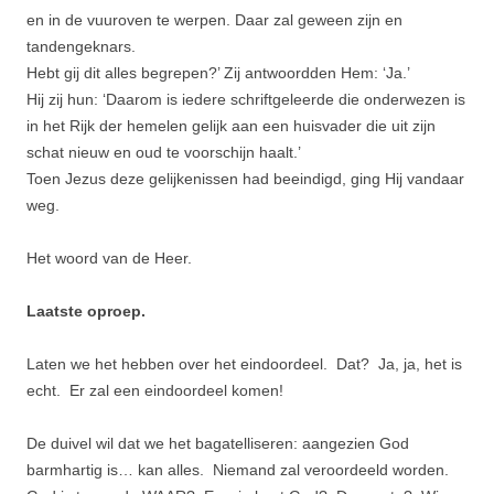
en in de vuuroven te werpen. Daar zal geween zijn en
tandenge­knars.
Hebt gij dit alles begrepen?’ Zij antwoordden Hem: ‘Ja.’
Hij zij hun: ‘Daarom is iedere schriftge­leerde die onderwezen is
in het Rijk der hemelen gelijk aan een huisvader die uit zijn
schat nieuw en oud te voorschijn haalt.’
Toen Jezus deze gelijke­nissen had beeindigd, ging Hij vandaar
weg.
Het woord van de Heer.
Laatste oproep.
Laten we het hebben over het eindoordeel. Dat? Ja, ja, het is
echt. Er zal een eindoordeel komen!
De duivel wil dat we het bagatelliseren: aangezien God
barmhartig is… kan alles. Niemand zal veroordeeld worden.