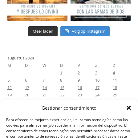
Meer laden
Volg op Instagram
augustus 2024
M
D
W
D
V
Z
Z
1
2
3
4
5
6
7
8
9
10
11
12
13
14
15
16
17
18
19
20
21
22
23
24
25
26
27
28
29
30
31
Gestionar consentimiento
« jul
sep »
Para ofrecer las mejores experiencias, utilizamos tecnologías como las
cookies para almacenar y/o acceder a la información del dispositivo. El
consentimiento de estas tecnologías nos permitirá procesar datos como
RECENTE REACTIES
el comportamiento de navegación o las identificaciones únicas en este