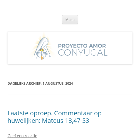
Ga
naar
Proyecto Amor Conyugal
de
Un proyecto misionero de María para el Matrimonio y la Familia.
inhoud
Menu
DAGELIJKS ARCHIEF:
1 AUGUSTUS, 2024
Laatste oproep. Commentaar op
huwelijken: Mateus 13,47-53
Geef een reactie