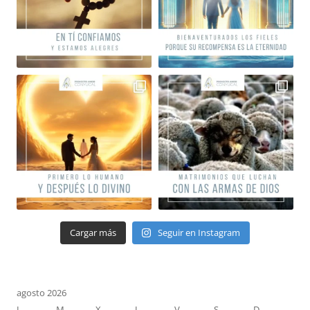
Cargar más
Seguir en Instagram
agosto 2026
L
M
X
J
V
S
D