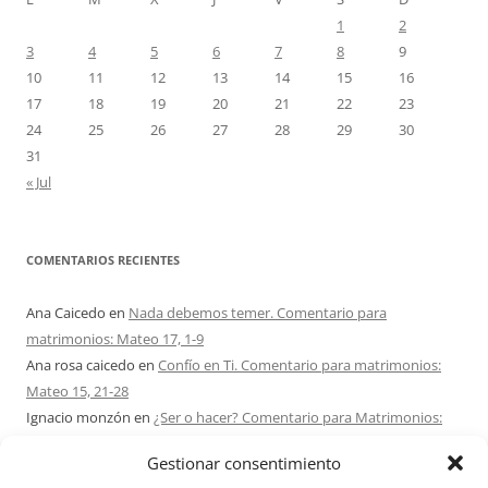
1
2
3
4
5
6
7
8
9
10
11
12
13
14
15
16
17
18
19
20
21
22
23
24
25
26
27
28
29
30
31
« Jul
COMENTARIOS RECIENTES
Ana Caicedo
en
Nada debemos temer. Comentario para
matrimonios: Mateo 17, 1-9
Ana rosa caicedo
en
Confío en Ti. Comentario para matrimonios:
Mateo 15, 21-28
Ignacio monzón
en
¿Ser o hacer? Comentario para Matrimonios:
Mateo 15, 1-2. 10-14
Gestionar consentimiento
Maria Asuncion Herrero Mendez
en
¿Ser o hacer? Comentario para