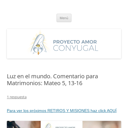
Saltar
al
Proyecto Amor Conyugal
contenido
Un proyecto misionero de María para el Matrimonio y la Familia.
Menú
Luz en el mundo. Comentario para
Matrimonios: Mateo 5, 13-16
1 respuesta
Para ver los próximos RETIROS Y MISIONES haz click AQUÍ