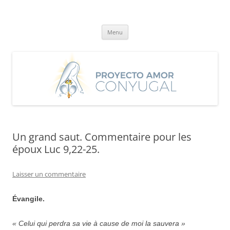
Aller
au
Proyecto Amor Conyugal
contenu
Un proyecto misionero de María para el Matrimonio y la Familia.
Menu
Un grand saut. Commentaire pour les
époux Luc 9,22-25.
Laisser un commentaire
Évangile.
« Celui qui perdra sa vie à cause de moi la sauvera »