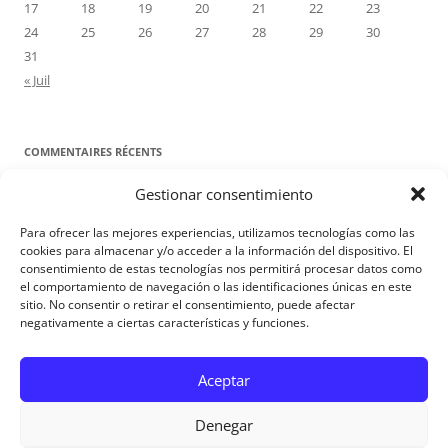
17
18
19
20
21
22
23
24
25
26
27
28
29
30
31
« Juil
COMMENTAIRES RÉCENTS
Gestionar consentimiento
Proyecto Amor Conyugal
dans
Contre toute attente. Commentaire
pour les époux : Luc 12, 8-12
Para ofrecer las mejores experiencias, utilizamos tecnologías como las
Manuel Miralles
dans
Contre toute attente. Commentaire pour les
cookies para almacenar y/o acceder a la información del dispositivo. El
consentimiento de estas tecnologías nos permitirá procesar datos como
époux : Luc 12, 8-12
el comportamiento de navegación o las identificaciones únicas en este
sitio. No consentir o retirar el consentimiento, puede afectar
negativamente a ciertas características y funciones.
Aviso Legal
Aceptar
Denegar