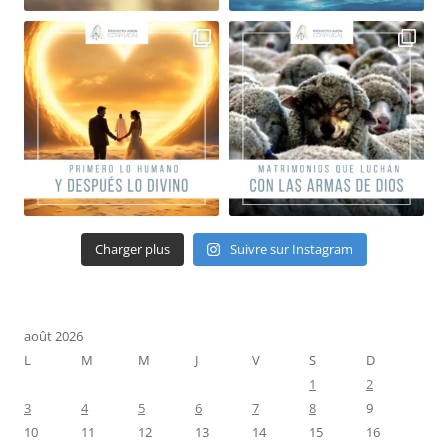
Charger plus
Suivre sur Instagram
août 2026
L
M
M
J
V
S
D
1
2
3
4
5
6
7
8
9
10
11
12
13
14
15
16