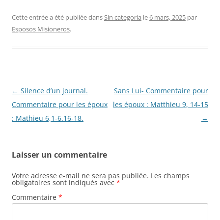
Cette entrée a été publiée dans
Sin categoría
le
6 mars, 2025
par
Esposos Misioneros
.
Navigation
←
Silence d’un journal.
Sans Lui- Commentaire pour
des
Commentaire pour les époux
les époux : Matthieu 9, 14-15
articles
: Mathieu 6,1-6.16-18.
→
Laisser un commentaire
Votre adresse e-mail ne sera pas publiée.
Les champs
obligatoires sont indiqués avec
*
Commentaire
*