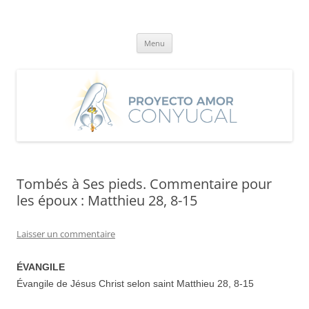
Aller
au
Proyecto Amor Conyugal
contenu
Un proyecto misionero de María para el Matrimonio y la Familia.
Menu
Tombés à Ses pieds. Commentaire pour
les époux : Matthieu 28, 8-15
Laisser un commentaire
ÉVANGILE
Évangile de Jésus Christ selon saint Matthieu 28, 8-15