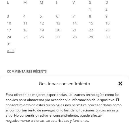
L
M
M
J
V
S
D
1
2
3
4
5
6
7
8
9
10
11
12
13
14
15
16
17
18
19
20
21
22
23
24
25
26
27
28
29
30
31
« Juil
COMMENTAIRES RÉCENTS
Gestionar consentimiento
Proyecto Amor Conyugal
dans
Contre toute attente. Commentaire
pour les époux : Luc 12, 8-12
Para ofrecer las mejores experiencias, utilizamos tecnologías como las
Manuel Miralles
dans
Contre toute attente. Commentaire pour les
cookies para almacenar y/o acceder a la información del dispositivo. El
consentimiento de estas tecnologías nos permitirá procesar datos como
époux : Luc 12, 8-12
el comportamiento de navegación o las identificaciones únicas en este
sitio. No consentir o retirar el consentimiento, puede afectar
negativamente a ciertas características y funciones.
Aviso Legal