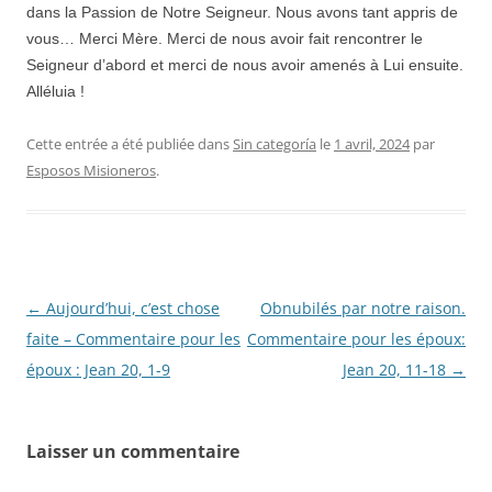
dans la Passion de Notre Seigneur. Nous avons tant appris de
vous… Merci Mère. Merci de nous avoir fait rencontrer le
Seigneur d’abord et merci de nous avoir amenés à Lui ensuite.
Alléluia !
Cette entrée a été publiée dans
Sin categoría
le
1 avril, 2024
par
Esposos Misioneros
.
Navigation
←
Aujourd’hui, c’est chose
Obnubilés par notre raison.
des
faite – Commentaire pour les
Commentaire pour les époux:
articles
époux : Jean 20, 1-9
Jean 20, 11-18
→
Laisser un commentaire