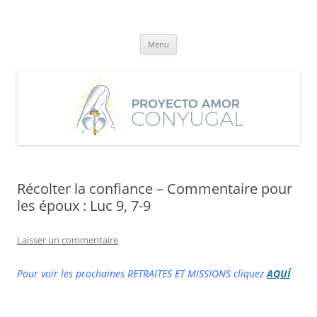
Aller
au
Proyecto Amor Conyugal
contenu
Un proyecto misionero de María para el Matrimonio y la Familia.
Menu
Récolter la confiance – Commentaire pour
les époux : Luc 9, 7-9
Laisser un commentaire
Pour voir les prochaines RETRAITES ET MISSIONS cliquez
AQUÍ