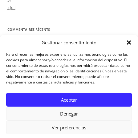
31
« Juil
COMMENTAIRES RÉCENTS
Gestionar consentimiento
Proyecto Amor Conyugal
dans
Contre toute attente. Commentaire
pour les époux : Luc 12, 8-12
Para ofrecer las mejores experiencias, utilizamos tecnologías como las
Manuel Miralles
dans
Contre toute attente. Commentaire pour les
cookies para almacenar y/o acceder a la información del dispositivo. El
consentimiento de estas tecnologías nos permitirá procesar datos como
époux : Luc 12, 8-12
el comportamiento de navegación o las identificaciones únicas en este
sitio. No consentir o retirar el consentimiento, puede afectar
negativamente a ciertas características y funciones.
Aviso Legal
Aceptar
Denegar
Ver preferencias