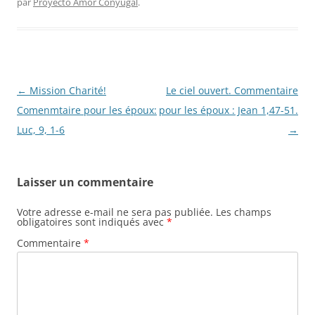
par
Proyecto Amor Conyugal
.
Navigation
←
Mission Charité!
Le ciel ouvert. Commentaire
des
Comenmtaire pour les époux:
pour les époux : Jean 1,47-51.
articles
Luc, 9, 1-6
→
Laisser un commentaire
Votre adresse e-mail ne sera pas publiée.
Les champs
obligatoires sont indiqués avec
*
Commentaire
*