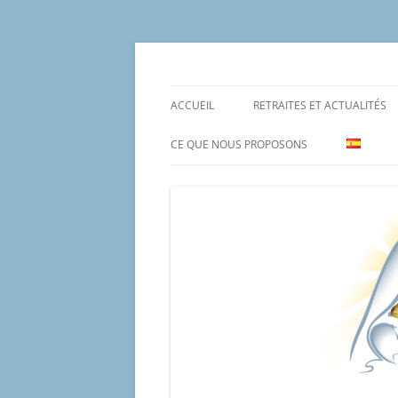
Aller
au
contenu
Un proyecto misionero de María para el Mat
Proyecto Amor Con
ACCUEIL
RETRAITES ET ACTUALITÉS
CE QUE NOUS PROPOSONS