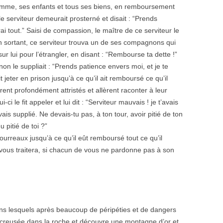
emme, ses enfants et tous ses biens, en remboursement
le serviteur demeurait prosterné et disait : “Prends
i tout.” Saisi de compassion, le maître de ce serviteur le
, en sortant, ce serviteur trouva un de ses compagnons qui
 sur lui pour l’étrangler, en disant : “Rembourse ta dette !”
n le suppliait : “Prends patience envers moi, et je te
t jeter en prison jusqu’à ce qu’il ait remboursé ce qu’il
ent profondément attristés et allèrent raconter à leur
-ci le fit appeler et lui dit : “Serviteur mauvais ! je t’avais
ais supplié. Ne devais-tu pas, à ton tour, avoir pitié de ton
pitié de toi ?”
ourreaux jusqu’à ce qu’il eût remboursé tout ce qu’il
 vous traitera, si chacun de vous ne pardonne pas à son
ans lesquels après beaucoup de péripéties et de dangers
e creusée dans la roche et découvre une montagne d’or et