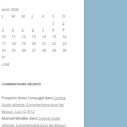
août 2026
L
M
M
J
V
S
D
1
2
3
4
5
6
7
8
9
10
11
12
13
14
15
16
17
18
19
20
21
22
23
24
25
26
27
28
29
30
31
« Juil
COMMENTAIRES RÉCENTS
Proyecto Amor Conyugal
dans
Contre
toute attente. Commentaire pour les
époux : Luc 12, 8-12
Manuel Miralles
dans
Contre toute
attente. Commentaire pour les époux :