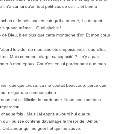
il n’a sur lui qu’un tout petit sac de cuir… et bien à
!
hes et le petit sac en cuir qu’il a amené, il a de quoi
 mais quand même… Quel gâchis !
de de Dieu, bien plus que cette montagne d’or. Et mon cœur
 d’abord le vider de mes bibelots empoisonnés : querelles,
res. Mais comment élargir sa capacité ? Il n’y a pas
nner à mon époux. Car c’est en lui pardonnant que mon
donner quelque chose, ça me coutait beaucoup, parce que
pour exiger une compensation.
l nous est si difficile de pardonner. Nous nous sentons
réparation.
 chaque fois . Mais j’ai appris aujourd’hui que te
 qu’il puisse contenir davantage le trésor de l’Amour
. Cet amour qui me guérit et qui me sauve.