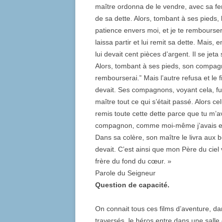
maître ordonna de le vendre, avec sa f
de sa dette. Alors, tombant à ses pieds, 
patience envers moi, et je te remboursera
laissa partir et lui remit sa dette. Mais
lui devait cent pièces d’argent. Il se jeta
Alors, tombant à ses pieds, son compagno
rembourserai.” Mais l’autre refusa et le fi
devait. Ses compagnons, voyant cela, fur
maître tout ce qui s’était passé. Alors celui
remis toute cette dette parce que tu m’av
compagnon, comme moi-même j’avais eu 
Dans sa colère, son maître le livra aux b
devait. C’est ainsi que mon Père du ciel
frère du fond du cœur. »
Parole du Seigneur
Question de capacité.
On connait tous ces films d’aventure, d
traversés, le héros entre dans une sall